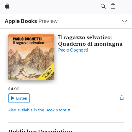
Apple
Local
Apple Books
Preview
Nav
Open
Menu
Il ragazzo selvatico:
Quaderno di montagna
Paolo Cognetti
$4.99
Listen
Also available in the
Book Store
Publisher Description