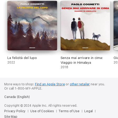
La felicità del lupo
Senza mai arrivare in cima:
Giú
2022
Viaggio in Himalaya
20
2018
More ways to shop:
Find an Apple Store
or
other retailer
near you.
Or call 1-800-MY-APPLE.
Canada (English)
Copyright © 2024 Apple Inc. All rights reserved.
Privacy Policy
Use of Cookies
Terms of Use
Legal
Site Map