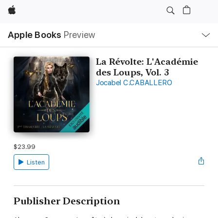
Apple
Local
Apple Books
Preview
Nav
Open
Menu
La Révolte: L'Académie
des Loups, Vol. 3
Jocabel C.CABALLERO
$23.99
Listen
Publisher Description