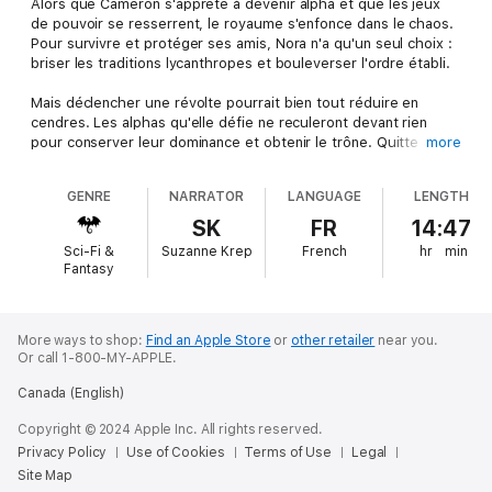
Alors que Cameron s'apprête à devenir alpha et que les jeux
de pouvoir se resserrent, le royaume s'enfonce dans le chaos.
Pour survivre et protéger ses amis, Nora n'a qu'un seul choix :
briser les traditions lycanthropes et bouleverser l'ordre établi.
Mais déclencher une révolte pourrait bien tout réduire en
cendres. Les alphas qu'elle défie ne reculeront devant rien
pour conserver leur dominance et obtenir le trône. Quitte à
more
plonger le royaume dans le feu et le sang, et dévoiler leur
existence aux humains.
GENRE
NARRATOR
LANGUAGE
LENGTH
Entre trahisons, amour impossible et soif de liberté, Nora
SK
FR
14:47
pourra-t-elle transformer le royaume sans perdre sa couronne
Sci-Fi &
Suzanne Krep
French
hr
min
? Ou devra-t-elle tout sacrifier, y compris son humanité, pour
Fantasy
libérer les siens de l'emprise des alphas dominants ?
More ways to shop:
Find an Apple Store
or
other retailer
near you.
Or call 1-800-MY-APPLE.
Canada (English)
Copyright © 2024 Apple Inc. All rights reserved.
Privacy Policy
Use of Cookies
Terms of Use
Legal
Site Map