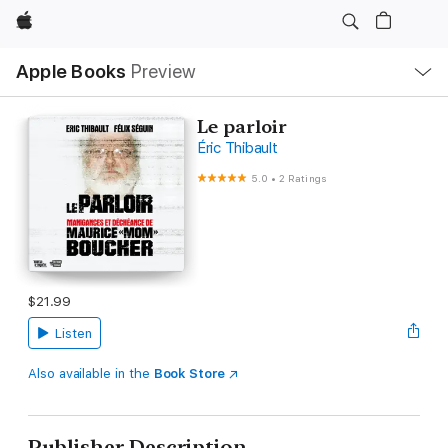
Apple
Local
Apple Books
Preview
Nav
Open
Menu
Le parloir
Éric Thibault
5.0
•
2 Ratings
$21.99
Listen
Also available in the
Book Store
Publisher Description