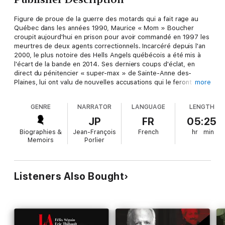
Figure de proue de la guerre des motards qui a fait rage au
Québec dans les années 1990, Maurice « Mom » Boucher
croupit aujourd'hui en prison pour avoir commandé en 1997 les
meurtres de deux agents correctionnels. Incarcéré depuis l'an
2000, le plus notoire des Hells Angels québécois a été mis à
l'écart de la bande en 2014. Ses derniers coups d'éclat, en
direct du pénitencier « super-max » de Sainte-Anne des-
Plaines, lui ont valu de nouvelles accusations qui le feront
more
chuter encore plus bas. Cette fois, il s'agit d'un complot de
meurtre sur la personne de Raynald Desjardins, un caïd influent.
GENRE
NARRATOR
LANGUAGE
LENGTH
Boucher n'est pas seul à faire face à la justice pour ce crime :
sa propre fille est au cœur de l'enquête.
JP
FR
05:25
Biographies &
Jean-François
French
hr
min
Ce livre raconte de quelle façon les manigances du plus influent
Memoirs
Porlier
criminel québécois des trente dernières années l'ont mené à sa
perte, en plus d'exposer les ramifications tentaculaires entre
les différentes factions du crime organisé.
Listeners Also Bought