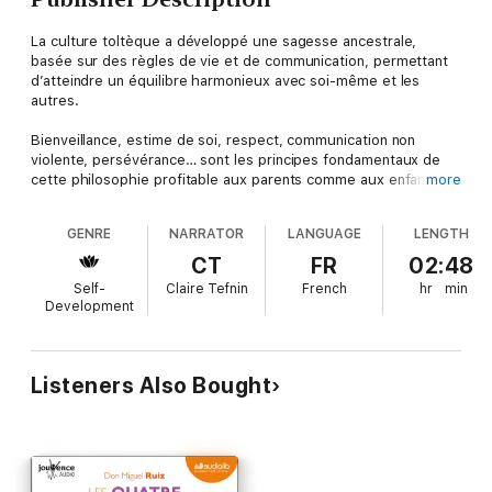
La culture toltèque a développé une sagesse ancestrale,
basée sur des règles de vie et de communication, permettant
d’atteindre un équilibre harmonieux avec soi-même et les
autres.
Bienveillance, estime de soi, respect, communication non
violente, persévérance… sont les principes fondamentaux de
cette philosophie profitable aux parents comme aux enfants.
more
Grâce à cet ouvrage, vous pourrez transmettre ces principes à
votre enfant en vous basant sur :Un rappel des fondamentaux
GENRE
NARRATOR
LANGUAGE
LENGTH
de la sagesse toltèque ;Un conte initiatique illustré à la lire en
famille, décrypté pour les parents et expliqué avec des mots
CT
FR
02:48
d’enfant ;Des mises en scène de situations vécues au quotidien
Self-
Claire Tefnin
French
hr
min
par tous les enfants ;Des exercices et des jeux de rôle variés
Development
pour mettre en application les principes toltèques.
Listeners Also Bought