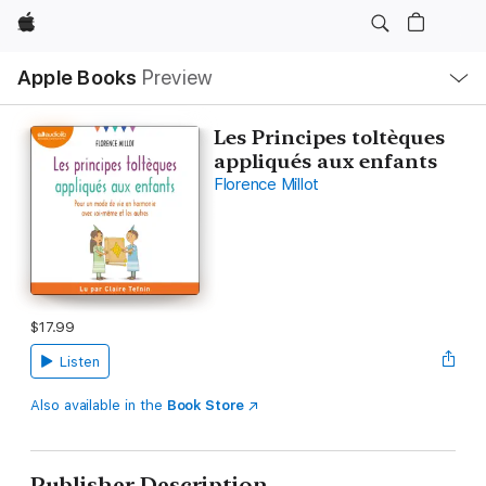
Apple
Local
Apple Books
Preview
Nav
Open
Menu
Les Principes toltèques
appliqués aux enfants
Florence Millot
$17.99
Listen
Also available in the
Book Store
Publisher Description