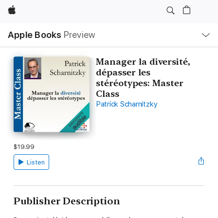
Apple
Local
Apple Books
Preview
Nav
Open
Menu
Manager la diversité,
dépasser les
stéréotypes: Master
Class
Patrick Scharnitzky
$19.99
Listen
Publisher Description