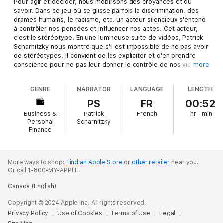
Pour agir et décider, nous mobilisons des croyances et du
savoir. Dans ce jeu où se glisse parfois la discrimination, des
drames humains, le racisme, etc. un acteur silencieux s'entend
à contrôler nos pensées et influencer nos actes. Cet acteur,
c'est le stéréotype. En une lumineuse suite de vidéos, Patrick
Scharnitzky nous montre que s'il est impossible de ne pas avoir
de stéréotypes, il convient de les expliciter et d'en prendre
conscience pour ne pas leur donner le contrôle de nos vies. Un
more
chemin d'humanité et de liberté d'une brûlante actualité pour
travailler harmonieusement dans la diversité et tenir à une juste
GENRE
NARRATOR
LANGUAGE
LENGTH
distance le retour du barbare qui inquiète et déstabilise nos
sociétés.
PS
FR
00:52
Business &
Patrick
French
hr
min
À propos de l'auteur : Patrick Scharnitzky
Personal
Scharnitzky
Patrick Scharnitzky est psychosociologue. Il a obtenu un
Finance
doctorat à l'Université Paris Descartes en 1997 sur l'utilisation
des stéréotypes dans les interactions sociales. Professeur
affilié à ESCP Europe dans le département SHO. Il enseigne les
More ways to shop:
Find an Apple Store
or
other retailer
near you.
fondements psychologiques du comportement et des
Or call 1-800-MY-APPLE.
dynamiques en place dans le management des entreprises,
ainsi que les enjeux de la diversité pour la performance des
Canada (English)
entreprises. Ses travaux de recherche portent sur l'impact des
stéréotypes sur les interactions sociales.
Copyright © 2024 Apple Inc. All rights reserved.
Il est l'auteur de deux ouvrages sur la discrimination :
Les
Privacy Policy
Use of Cookies
Terms of Use
Legal
pièges de la discrimination : tous acteurs, tous victimes
et
Les