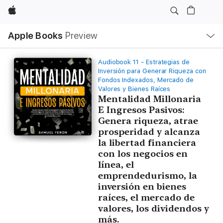
Apple
Local
Apple Books
Preview
Nav
Open
Menu
Audiobook 11 - Estrategias de
Inversión para Generar Riqueza con
Fondos Indexados, Mercado de
Valores y Bienes Raíces
Mentalidad Millonaria
E Ingresos Pasivos:
Genera riqueza, atrae
prosperidad y alcanza
la libertad financiera
con los negocios en
línea, el
emprendedurismo, la
inversión en bienes
raíces, el mercado de
valores, los dividendos y
más.