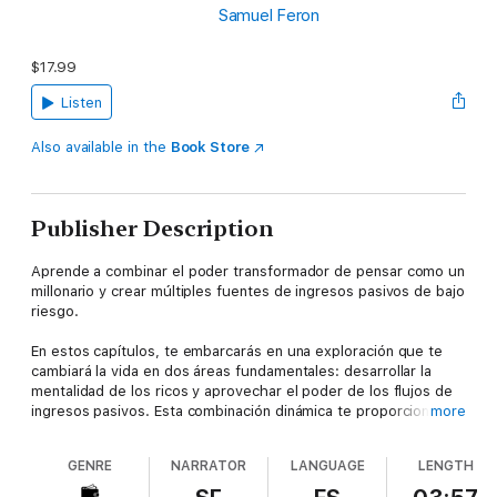
Samuel Feron
$17.99
Listen
Also available in the
Book Store
Publisher Description
Aprende a combinar el poder transformador de pensar como un
millonario y crear múltiples fuentes de ingresos pasivos de bajo
riesgo.
En estos capítulos, te embarcarás en una exploración que te
cambiará la vida en dos áreas fundamentales: desarrollar la
mentalidad de los ricos y aprovechar el poder de los flujos de
ingresos pasivos. Esta combinación dinámica te proporcionará la
more
hoja de ruta adecuada para desbloquear tu verdadero
potencial de riqueza y crear una vida financieramente libre.
GENRE
NARRATOR
LANGUAGE
LENGTH
Los aspectos más destacados incluyen: