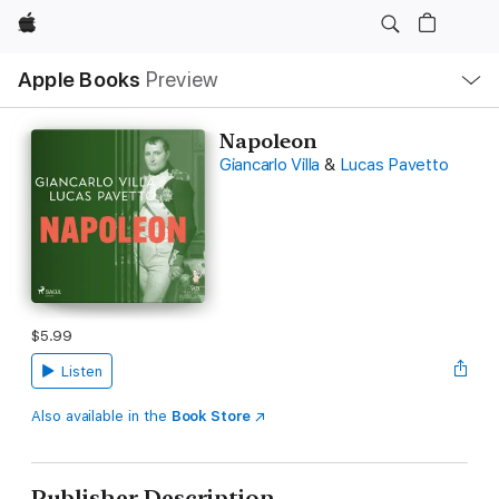
Apple
Local
Apple Books
Preview
Nav
Open
Menu
Napoleon
Giancarlo Villa
&
Lucas Pavetto
$5.99
Listen
Also available in the
Book Store
Publisher Description