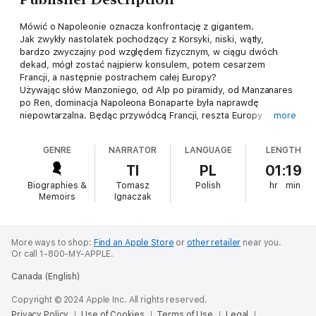
Mówić o Napoleonie oznacza konfrontację z gigantem.
Jak zwykły nastolatek pochodzący z Korsyki, niski, wątły,
bardzo zwyczajny pod względem fizycznym, w ciągu dwóch
dekad, mógł zostać najpierw konsulem, potem cesarzem
Francji, a następnie postrachem całej Europy?
Używając słów Manzoniego, od Alp po piramidy, od Manzanares
po Ren, dominacja Napoleona Bonaparte była naprawdę
niepowtarzalna. Będąc przywódcą Francji, reszta Europy
more
jednoczyła się przeciwko niemu wiele razy, w niezliczonych
koalicjach, przerażonych łatwością, z jaką ten człowiek był w
GENRE
NARRATOR
LANGUAGE
LENGTH
stanie unicestwić wrogie armie, wyśmiać strategie przeciwnika,
zaburzyć równowagę całego kontynentu.
TI
PL
01:19
Nawet porażka w Lipsku i pierwsze wygnanie nie zdołały złamać
Biographies &
Tomasz
Polish
hr
min
jego charakteru.
Memoirs
Ignaczak
Napoleon był prawdziwym geniuszem wojskowym, być może
jako jedyny w historii ludzkości, a na polach bitew Marengo lub
Austerlitz zapisał nieścieralne karty historii, których
przeznaczeniem była nieśmiertelność.
More ways to shop:
Find an Apple Store
or
other retailer
near you.
Or call 1-800-MY-APPLE.
Ale był również człowiekiem, który właśnie dążąc do zdobycia
chwały, poświęcił setki tysięcy europejskich żołnierzy, plamiąc
Canada (English)
krwią cały kontynent, jak nikt nigdy dotąd w historii ludzkości.
Copyright © 2024 Apple Inc. All rights reserved.
Privacy Policy
Use of Cookies
Terms of Use
Legal