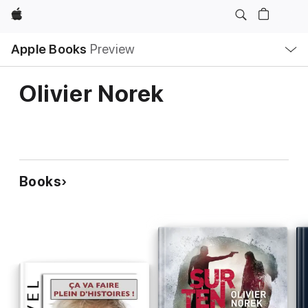
Apple
Local
Apple Books
Preview
Nav
Open
Menu
Olivier Norek
Books