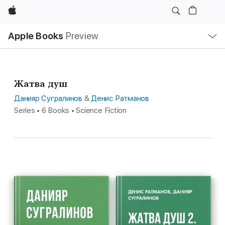
Apple
Local
Apple Books
Preview
Nav
Open
Menu
Жатва душ
Данияр Сугралинов
&
Денис Ратманов
Series • 6 Books • Science Fiction