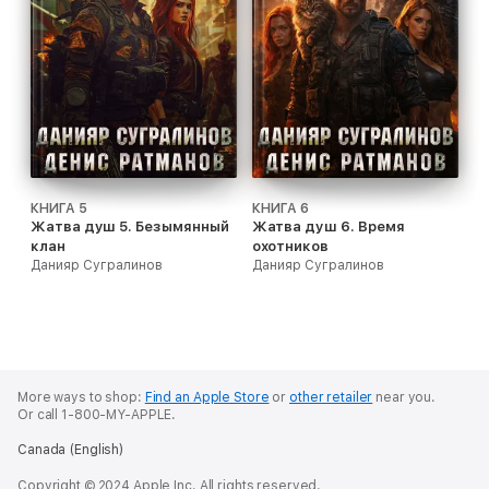
КНИГА 5
КНИГА 6
Жатва душ 5. Безымянный
Жатва душ 6. Время
клан
охотников
Данияр Сугралинов
Данияр Сугралинов
More ways to shop:
Find an Apple Store
or
other retailer
near you.
Or call 1-800-MY-APPLE.
Canada (English)
Copyright © 2024 Apple Inc. All rights reserved.