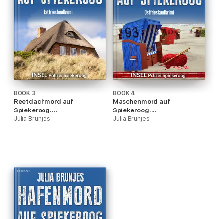
BOOK 3
BOOK 4
Reetdachmord auf
Maschenmord auf
Spiekeroog.
Spiekeroog.
Ostfrieslandkrimi - Inselkrimi
Julia Brunjes
Ostfrieslandkrimi
Julia Brunjes
-Nordseekrimi