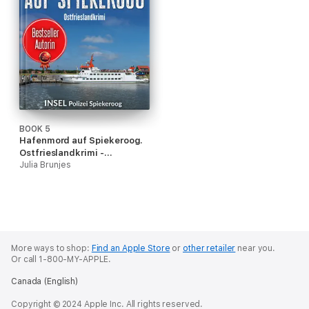
BOOK 5
Hafenmord auf Spiekeroog.
Ostfrieslandkrimi -
Spiekeroog Krimi -
Julia Brunjes
Nordseekrimi
More ways to shop:
Find an Apple Store
or
other retailer
near you.
Or call 1-800-MY-APPLE.
Canada (English)
Copyright © 2024 Apple Inc. All rights reserved.