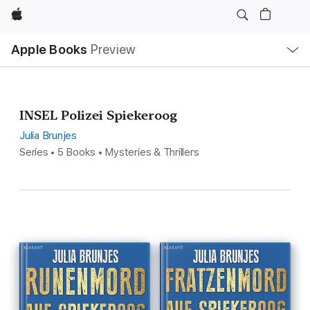
Apple
Local
Apple Books
Preview
Nav
Open
Menu
INSEL Polizei Spiekeroog
Julia Brunjes
Series • 5 Books • Mysteries & Thrillers