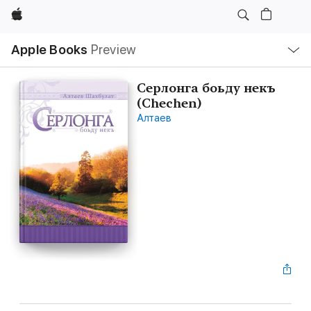
Apple
Local
Apple Books
Preview
Nav
Open
Menu
Серлонга боьду некъ
(Chechen)
Алтаев