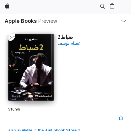
Apple
Local
Apple Books
Preview
Nav
Open
Menu
2ضباط
عصام يوسف
$10.99
Also available in the
Audiobook Store