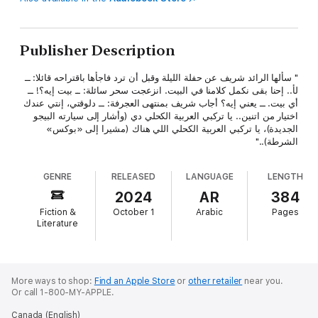
Publisher Description
" سألها الرائد شريف عن حفلة الليلة وقبل أن ترد فاجأها باقتراحه قائلا: ــ
لأ.. إحنا بقى نكمل كلامنا في البيت. انزعجت سحر سائلة: ــ بيت إيه؟! ــ
أي بيت. ــ يعني إيه؟ أجاب شريف بمنتهى العجرفة: ــ دلوقتي، إنتي عندك
اختيار من اتنين.. يا تركبي العربية الكحلي دي (وأشار إلى سيارته البيجو
الجديدة)، يا تركبي العربية الكحلي اللي هناك (مشيرا إلى «بوكس»
الشرطة).."
GENRE
RELEASED
LANGUAGE
LENGTH
2024
AR
384
Fiction &
October 1
Arabic
Pages
Literature
More ways to shop:
Find an Apple Store
or
other retailer
near you.
Or call 1-800-MY-APPLE.
Canada (English)