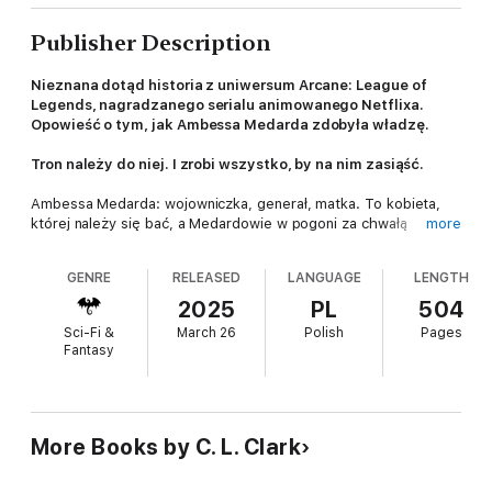
Publisher Description
Nieznana dotąd historia z uniwersum Arcane: League of
Legends, nagradzanego serialu animowanego Netflixa.
Opowieść o tym, jak Ambessa Medarda zdobyła władzę.
Tron należy do niej. I zrobi wszystko, by na nim zasiąść.
Ambessa Medarda: wojowniczka, generał, matka. To kobieta,
której należy się bać, a Medardowie w pogoni za chwałą
more
nie mają sobie równych. Ambessa dowodziła armiami
i dokonywała podbojów. Zabijała legendarne bestie, a wspinając
GENRE
RELEASED
LANGUAGE
LENGTH
się po szczeblach hierarchii, była zdolna do największych
poświęceń. W końcu jej wysiłki zostały nagrodzone: wkroczyła
2025
PL
504
w krainę śmierci, gdzie w wizji ujrzała siebie na tronie
Sci-Fi &
March 26
Polish
Pages
olbrzymiego imperium Noxian.
Fantasy
Jednak zanim stanie na jego czele, musi objąć przywództwo
w swoim klanie. Roszczenia Ambessy do tego tytułu są
kwestionowane przez jej kuzyna i byłego powiernika, Ta’Fika,
który zna krwawe grzechy z jej przeszłości i wie, że nie może
More Books by C. L. Clark
pozwolić na jej triumf.