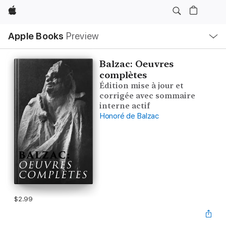
Apple
Local
Apple Books
Preview
Nav
Open
Menu
Balzac: Oeuvres
complètes
Édition mise à jour et
corrigée avec sommaire
interne actif
Honoré de Balzac
$2.99