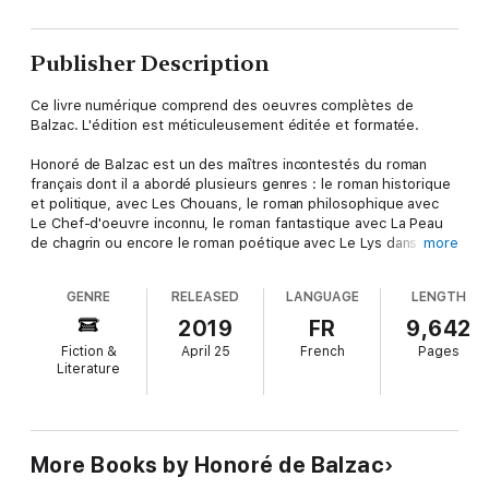
Publisher Description
Ce livre numérique comprend des oeuvres complètes de
Balzac. L'édition est méticuleusement éditée et formatée.
Honoré de Balzac est un des maîtres incontestés du roman
français dont il a abordé plusieurs genres : le roman historique
et politique, avec Les Chouans, le roman philosophique avec
Le Chef-d'oeuvre inconnu, le roman fantastique avec La Peau
de chagrin ou encore le roman poétique avec Le Lys dans la
more
vallée. Mais ses romans réalistes et psychologiques les plus
célèbres comme Le Père Goriot ou Eugénie Grandet, qui
GENRE
RELEASED
LANGUAGE
LENGTH
constituent une part très importante de son oeuvre, ont induit,
à tort, une classification réductrice d'" auteur réaliste", aspect
2019
FR
9,642
qui a notamment été attaqué et critiqué par le mouvement du
Fiction &
April 25
French
Pages
Nouveau roman dans les années 1960. Balzac a organisé ses
Literature
oeuvres en un vaste ensemble, La Comédie humaine, dont le
titre est une référence à La Divine Comédie de Dante. Son
projet est d'explorer les différentes classes sociales et les
individus qui les composent. Il entend " faire concurrence à
l'état civil " selon la formule qu'il emploie dans l'avant-propos
More Books by Honoré de Balzac
de La Comédie humaine. Il a classé ses textes par ensembles