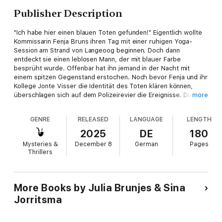
Publisher Description
"Ich habe hier einen blauen Toten gefunden!" Eigentlich wollte
Kommissarin Fenja Bruns ihren Tag mit einer ruhigen Yoga-
Session am Strand von Langeoog beginnen. Doch dann
entdeckt sie einen leblosen Mann, der mit blauer Farbe
besprüht wurde. Offenbar hat ihn jemand in der Nacht mit
einem spitzen Gegenstand erstochen. Noch bevor Fenja und ihr
Kollege Jonte Visser die Identität des Toten klären können,
überschlagen sich auf dem Polizeirevier die Ereignisse. Die
more
Juniorchefin einer großen Spedition möchte Anzeige wegen
Belästigung stellen. Sie gibt an, den Angreifer in Notwehr mit
GENRE
RELEASED
LANGUAGE
LENGTH
blauer Farbe besprüht zu haben. Aber zu diesem Zeitpunkt
habe er noch gelebt. Kurz darauf meldet ihn seine Verlobte, die
2025
DE
180
mit ihren Freundinnen zum Junggesellinnenabschied auf der
Mysteries &
December 8
German
Pages
Insel weilt, als vermisst. Je tiefer die ostfriesischen Ermittler
Thrillers
graben, desto mehr Rätsel tun sich auf: Warum hat seine
Verlobte Sven so strikt von ihren Freundinnen abgeschirmt?
Weshalb gibt sich die Juniorchefin der Spedition auf Langeoog
als einfache Steuerfachgehilfin aus? Und dann sorgt ein Kuvert
More Books by Julia Brunjes & Sina
mit pikanten Fotos für eine unerwartete Wendung …
Jorritsma