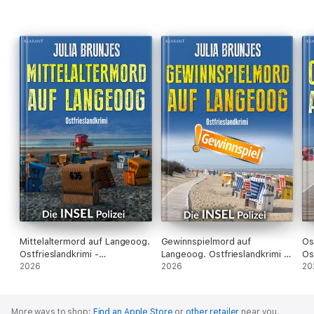
Mittelaltermord auf Langeoog.
Gewinnspielmord auf
Os
Ostfrieslandkrimi -
Langeoog. Ostfrieslandkrimi -
Os
Nordseekrimi - Inselkrimi
2026
Nordseekrimi - Inselkrimi
2026
No
20
More ways to shop:
Find an Apple Store
or
other retailer
near you.