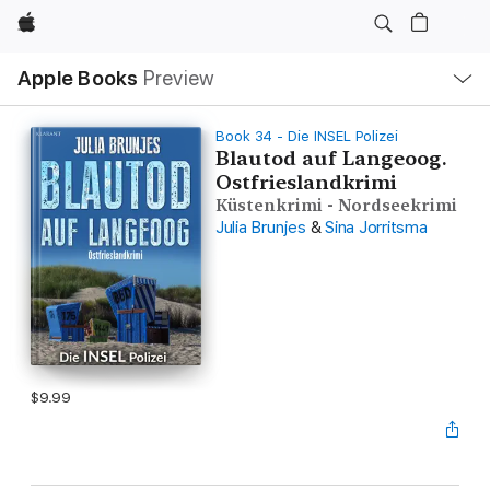
Apple
Local
Apple Books
Preview
Nav
Open
Menu
Book 34 - Die INSEL Polizei
Blautod auf Langeoog.
Ostfrieslandkrimi
Küstenkrimi - Nordseekrimi
Julia Brunjes
&
Sina Jorritsma
$9.99