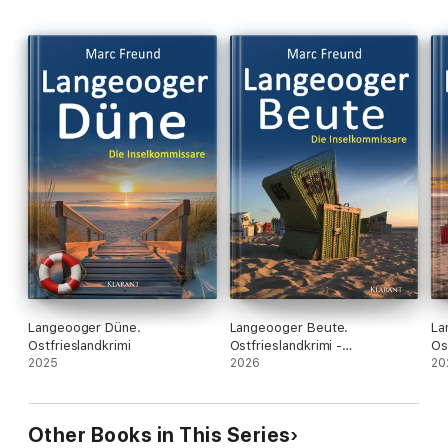
Langeooger Düne.
Langeooger Beute.
La
Ostfrieslandkrimi
Ostfrieslandkrimi -
Os
2025
Nordseekrimi
2026
20
Other Books in This Series