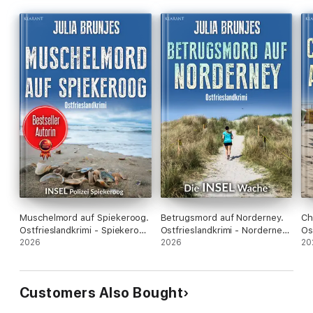
Muschelmord auf Spiekeroog.
Betrugsmord auf Norderney.
Ch
Ostfrieslandkrimi - Spiekeroog
Ostfrieslandkrimi - Norderney
Os
Krimi - Nordseekrimi
2026
Krimi - Nordseekrimi
2026
No
20
Kr
Customers Also Bought