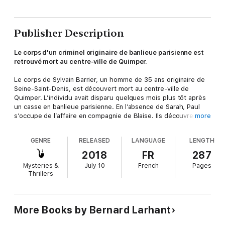
Publisher Description
Le corps d'un criminel originaire de banlieue parisienne est
retrouvé mort au centre-ville de Quimper.
Le corps de Sylvain Barrier, un homme de 35 ans originaire de
Seine-Saint-Denis, est découvert mort au centre-ville de
Quimper. L’individu avait disparu quelques mois plus tôt après
un casse en banlieue parisienne. En l’absence de Sarah, Paul
s’occupe de l’affaire en compagnie de Blaise. Ils découvrent
more
vite que la victime était un ami d’enfance de Radia Belloumi.
Venait-il à Quimper lui réclamer de l’aide ? Pourquoi avait-il
GENRE
RELEASED
LANGUAGE
LENGTH
trouvé refuge dans une ferme, propriété d’une mystérieuse
Irlandaise, sur les pentes du Ménez-Hom ? Une enquête plus
2018
FR
287
complexe qu’il n’y paraît, sur les traces des dernières heures
Mysteries &
July 10
French
Pages
de Sylvain en presqu’île de Crozon. Si les évidences sont
Thrillers
souvent trompeuses, les légendes ont parfois un fond
d’authenticité. Quelque part entre Camaret et Châteaulin, entre
Dinéault et Cast, il est des personnes qui connaissent la vérité.
More Books by Bernard Larhant
Embarquez dans le 17e volet des enquêtes pleines de
mystères et de rebondissements de Paul Capitaine, et