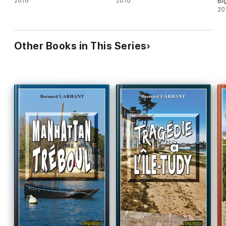
2016
2018
Bi
20
Other Books in This Series