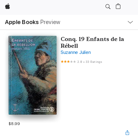
Apple
Local
Apple Books
Preview
Nav
Open
Menu
Conq. 19 Enfants de la
Rébell
Suzanne Julien
2.8
•
33 Ratings
$8.99