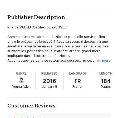
Publisher Description
Prix de VACELF Cécile-Rouleau 1988.
Comment une maladresse de Nicolas peut-elle servir de lien
entre le présent et le passé ? Avec sa soeur, il découvrira une
ancêtre à la vie riche en aventures. Pas à pas, les deux jeunes
suivront les péripéties de leur arrière-arrière-grand-mère,
impliquée dans l'histoire des Patriotes.
Accompagne-les dans ce retour aux sources, au cœur de la
more
Rébellion de 1837-38. Tu découvriras avec eux l'ardent désir
de liberté d'un peuple, mais aussi la passion d'un amour
GENRE
RELEASED
LANGUAGE
LENGTH
naissant.
2016
FR
184
Young Adult
January 8
French
Pages
Customer Reviews