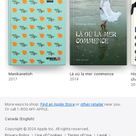
Manikanetish
Là où la mer commence
Hi
2017
2014
cha
20
More ways to shop:
Find an Apple Store
or
other retailer
near you.
Or call 1-800-MY-APPLE.
Canada (English)
Copyright © 2024 Apple Inc. All rights reserved.
Privacy Policy
Use of Cookies
Terms of Use
Legal