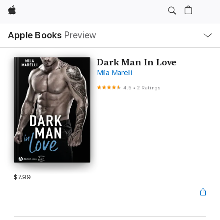
Apple
Local
Apple Books
Preview
Nav
Open
Menu
Dark Man In Love
Mila Marelli
4.5
•
2 Ratings
$7.99