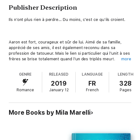
Publisher Description
Ils n’ont plus rien à perdre… Du moins, c’est ce qu’ils croient.
Aaron est fort, courageux et sûr de lui. Aimé de sa famille,
apprécié de ses amis, il est également reconnu dans sa
profession de tatoueur. Mais le lien si particulier qui l’unit à ses
frères se brise totalement quand l’un des triplés meurt.
more
Déchiré, horrifié et furieux, Aaron est pris dans une spirale de
destruction et de dégoût des êtres humains, des femmes en
GENRE
RELEASED
LANGUAGE
LENGTH
particulier.
2019
FR
328
Romance
January 12
French
Pages
Sauf qu’il y a Ashley, sa nouvelle voisine, solide et fragile à la
fois. La jeune femme va bousculer le quotidien, perturber les
nuits et faire voler en éclats les fermes résolutions d’Aaron.
More Books by Mila Marelli
Deux caractères bien trempés, deux âmes détruites, une
passion déchirante…