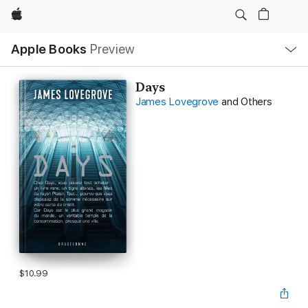
Apple
Local
Apple Books
Preview
Nav
Open
Menu
Days
James Lovegrove
and Others
$10.99