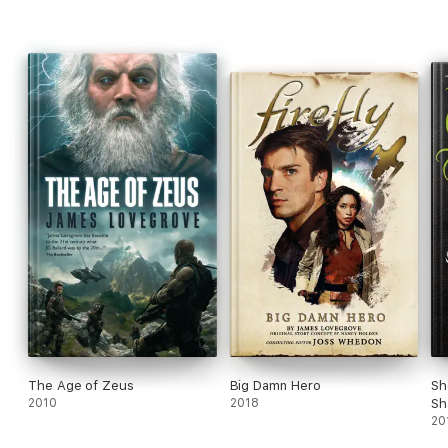
The Age of Zeus
Big Damn Hero
Sh
2010
2018
Sh
20