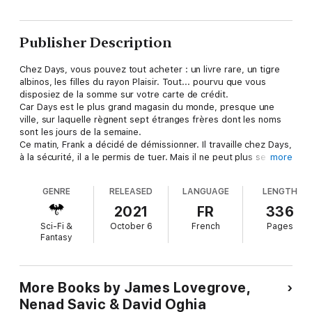
Publisher Description
Chez Days, vous pouvez tout acheter : un livre rare, un tigre
albinos, les filles du rayon Plaisir. Tout... pourvu que vous
disposiez de la somme sur votre carte de crédit.
Car Days est le plus grand magasin du monde, presque une
ville, sur laquelle règnent sept étranges frères dont les noms
sont les jours de la semaine.
Ce matin, Frank a décidé de démissionner. Il travaille chez Days,
à la sécurité, il a le permis de tuer. Mais il ne peut plus se voir
more
dans un miroir? C'est dit, ce sera son dernier jour.
Au contraire, Linda vient enfin d'obtenir sa carte Days et a hâte
GENRE
RELEASED
LANGUAGE
LENGTH
de jouir de son nouveau droit d'acheter.
Un jour comme les autres... ou presque. Les rayons Livres et
2021
FR
336
Informatique se déclarent une guerre sans merci pour garder
Sci-Fi &
October 6
French
Pages
leur espace. La vente flash au rayon Cravates fait des blessés.
Fantasy
Des individus sans histoire se croisent et se percutent . Il suffit
d'un grain de sable dans les rouages d'une vie pour basculer
dans le drame.
C'est un jour de la vie de ces gens-là que raconte Days, minute
More Books by James Lovegrove,
par minute. Des gens qui vivent dans un supermarché. Comme
Nenad Savic & David Oghia
vous ?