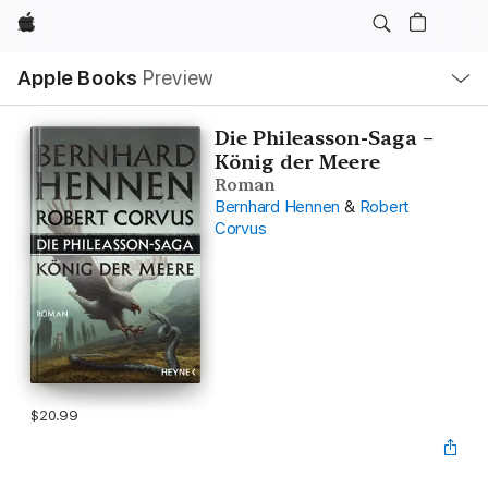
Apple
Local
Apple Books
Preview
Nav
Open
Menu
Die Phileasson-Saga –
König der Meere
Roman
Bernhard Hennen
&
Robert
Corvus
$20.99