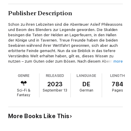
Publisher Description
Schon zu ihren Lebzeiten sind die Abenteuer Asleif Phileassons
und Beorn des Blenders zur Legende geworden. Die Skalden
besingen die Taten der Helden an Lagerfeuern, in den Hallen
der Könige und in Tavernen. Treue Freunde haben die beiden
Seebären während ihrer Wettfahrt gewonnen, sich aber auch
erbitterte Feinde gemacht. Nun da sie Einblick in das tiefere
Verständnis Welt erhalten haben, gilt es, dieses Wissen zu
nutzen – zum Guten oder zum Bösen. Nach diesem Abenteuer
more
wird Aventurien nie wieder sein wie zuvor, und bei aller Rivalität
stimmen Beorn und Phileasson in einer Sache überein: Es kann
GENRE
RELEASED
LANGUAGE
LENGTH
nur einen König der Meere geben!
2023
DE
784
Sci-Fi &
September 13
German
Pages
Fantasy
More Books Like This