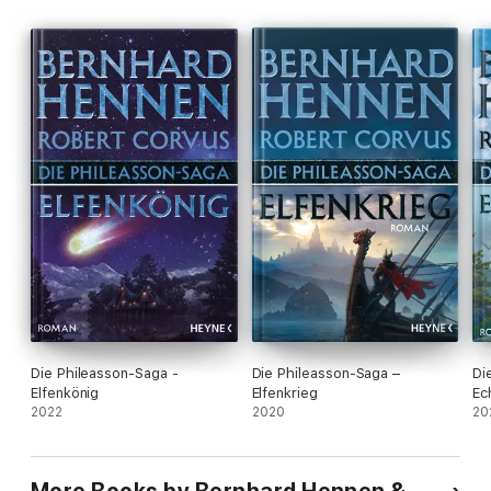
Die Phileasson-Saga -
Die Phileasson-Saga –
Di
Elfenkönig
Elfenkrieg
Ec
2022
2020
20
More Books by Bernhard Hennen &