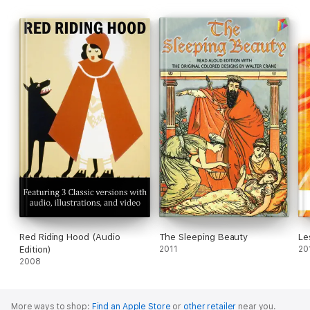
Red Riding Hood (Audio
The Sleeping Beauty
Le
Edition)
2011
20
2008
More ways to shop:
Find an Apple Store
or
other retailer
near you.