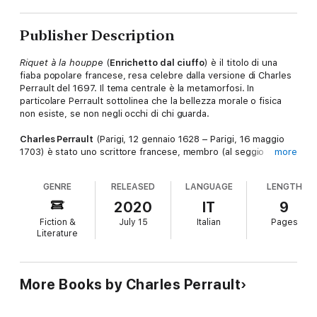
Publisher Description
Riquet à la houppe
(
Enrichetto dal ciuffo
) è il titolo di una
fiaba popolare francese, resa celebre dalla versione di Charles
Perrault del 1697. Il tema centrale è la metamorfosi. In
particolare Perrault sottolinea che la bellezza morale o fisica
non esiste, se non negli occhi di chi guarda.
Charles Perrault
(Parigi, 12 gennaio 1628 – Parigi, 16 maggio
1703) è stato uno scrittore francese, membro (al seggio
more
numero 23) dell'Académie française dal 1671, e autore del
celebre libro di fiabe Histoires ou contes du temps passé, avec
GENRE
RELEASED
LANGUAGE
LENGTH
des moralités, noto anche come Contes de ma mère l'Oye (it. I
racconti di Mamma Oca), raccolta di undici fiabe fra cui
2020
IT
9
Cappuccetto Rosso, Barbablù, La bella addormentata, Pollicino,
Fiction &
July 15
Italian
Pages
Cenerentola e Il gatto con gli stivali.
Literature
More Books by Charles Perrault