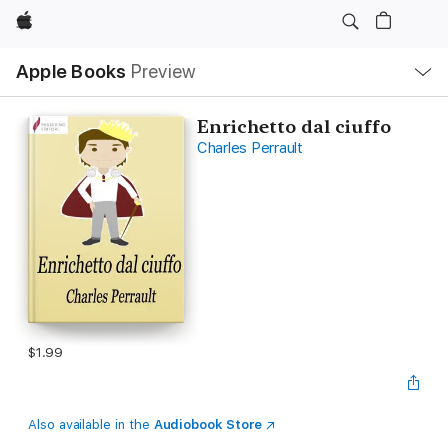
Apple
Local
Apple Books
Preview
Nav
Open
Menu
Enrichetto dal ciuffo
Charles Perrault
$1.99
Also available in the
Audiobook Store