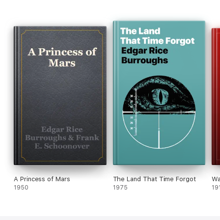
A Princess of Mars
The Land That Time Forgot
Wa
1950
1975
19