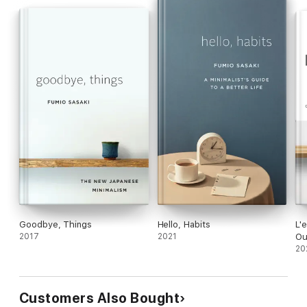
Goodbye, Things
Hello, Habits
L'e
2017
2021
Ou
pe
20
Customers Also Bought