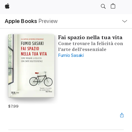
Apple
Local
Apple Books
Preview
Nav
Open
Menu
Fai spazio nella tua vita
Come trovare la felicità con
l'arte dell'essenziale
Fumio Sasaki
$7.99