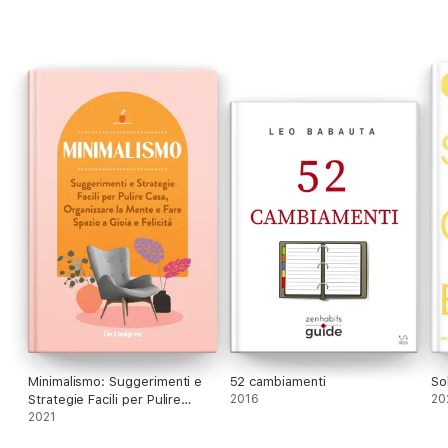
Minimalismo: Suggerimenti e
52 cambiamenti
So
Strategie Facili per Pulire
2016
20
Casa, Organizzare la Mente e
2021
Fare Spazio a Gioia e Felicità