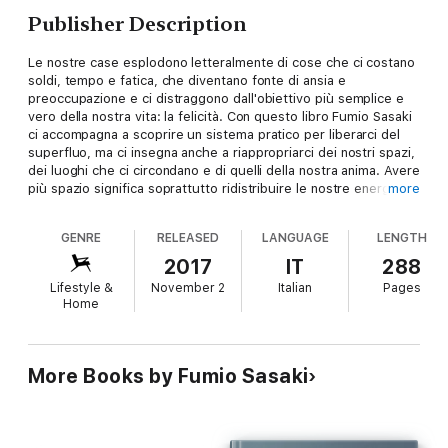
Publisher Description
Le nostre case esplodono letteralmente di cose che ci costano
soldi, tempo e fatica, che diventano fonte di ansia e
preoccupazione e ci distraggono dall'obiettivo più semplice e
vero della nostra vita: la felicità. Con questo libro Fumio Sasaki
ci accompagna a scoprire un sistema pratico per liberarci del
superfluo, ma ci insegna anche a riappropriarci dei nostri spazi,
dei luoghi che ci circondano e di quelli della nostra anima. Avere
più spazio significa soprattutto ridistribuire le nostre energie,
more
vincere la pigrizia, ripulire i nostri luoghi da oggetti e pensieri
che nel tempo si sono accumulati, trasformandosi in pesante
GENRE
RELEASED
LANGUAGE
LENGTH
zavorra. Un caso editoriale che in poche e semplici regole ci
conduce verso la serenità, cinquantacinque punti chiari da
2017
IT
288
applicare nel quotidiano (più altri quindici per chi non si
Lifestyle &
November 2
Italian
Pages
accontenta!). Per ricominciare da zero, eliminare gli sprechi,
Home
arrivare al cuore di quella gioia che solo i propositi più
autentici, destinati a restare, possono alimentare nel nostro
cuore.
More Books by Fumio Sasaki