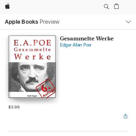
Apple
Local
Apple Books
Preview
Nav
Open
Menu
Gesammelte Werke
Edgar Allan Poe
$3.99