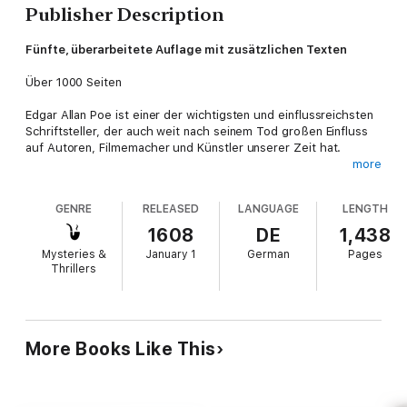
Publisher Description
Fünfte, überarbeitete Auflage mit zusätzlichen Texten
Über 1000 Seiten
Edgar Allan Poe ist einer der wichtigsten und einflussreichsten
Schriftsteller, der auch weit nach seinem Tod großen Einfluss
auf Autoren, Filmemacher und Künstler unserer Zeit hat.
more
Dieses Buch wird Sie ein Stück begleiten bei der Entdeckung
dieses großartigen Künstlers.
GENRE
RELEASED
LANGUAGE
LENGTH
Lesen Sie eine spannende Auswahl aus seinem Werk. Darunter
1608
DE
1,438
die bekanntesten Gedichte wie "Leonore", "Der Rabe", "Annabel
Mysteries &
January 1
German
Pages
Lee" und Geschichten wie "Der Untergang des Hauses Usher",
Thrillers
"Der Doppelmord in der Rue Morgue", "Die schwarze Katze"
und viele mehr.
Insgesamt erwarten sie auf 1217 Seiten 38 Gedichte, 45
Geschichten, 4 Novellen, Poes einziger Romen "Die
More Books Like This
denkwürdigen Erlebnisse des Artur Gordon Pym" und ein
einführender Aufsatz zu Leben und Werk.