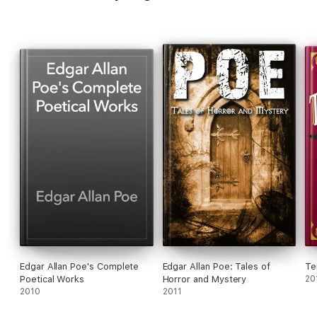
Saß - und still war's wie zuvor.
Null Papier Verlag
Edgar Allan Poe's Complete
Edgar Allan Poe: Tales of
Te
Poetical Works
Horror and Mystery
20
2010
2011