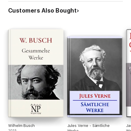
Customers Also Bought
Wilhelm Busch
Jules Verne - Sämtliche
Ja
2015
Werke
We