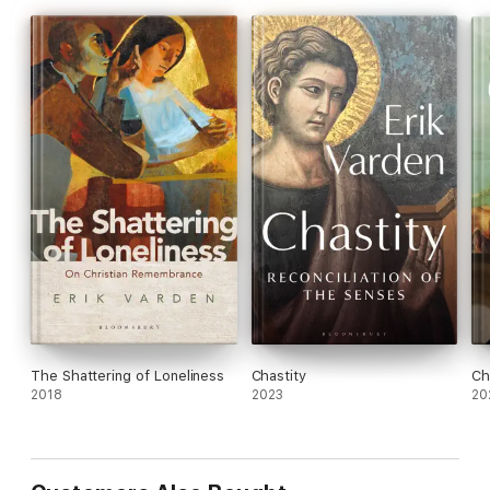
buscan en la fe una respuesta auténtica al dolor de la
existencia.
The Shattering of Loneliness
Chastity
Ch
2018
2023
20