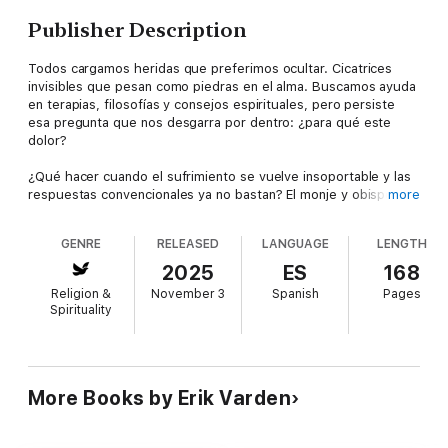
Publisher Description
Todos cargamos heridas que preferimos ocultar. Cicatrices
invisibles que pesan como piedras en el alma. Buscamos ayuda
en terapias, filosofías y consejos espirituales, pero persiste
esa pregunta que nos desgarra por dentro: ¿para qué este
dolor?
¿Qué hacer cuando el sufrimiento se vuelve insoportable y las
respuestas convencionales ya no bastan? El monje y obispo Erik
more
Varden nos propone un camino. Inspirándose en un antiguo
poema cisterciense, este libro nos invita a contemplar las
GENRE
RELEASED
LANGUAGE
LENGTH
heridas de la pasión de Cristo. Nos muestra cómo, al unir
nuestro sufrimiento al de Él, podemos hallar no solo consuelo,
2025
ES
168
sino la fuente viva para sanar nuestras propias heridas.
Religion &
November 3
Spanish
Pages
Spirituality
Con la sabiduría de siglos de tradición monástica y referencias
que abarcan desde las Escrituras hasta la cultura
contemporánea, Varden nos desafía a ver la vulnerabilidad no
como una debilidad, sino como una puerta a la gracia. Nuestras
heridas, al sanar, pueden florecer para ser provecho y
More Books by Erik Varden
consuelo para los demás.
Heridas que sanan es una obra indispensable para aquellos que