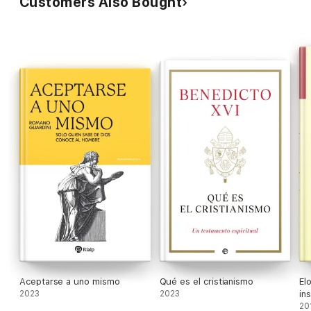
Customers Also Bought
Aceptarse a uno mismo
Qué es el cristianismo
El
2023
2023
in
20