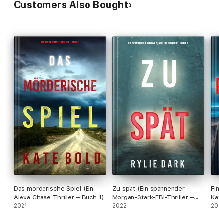
Customers Also Bought
Das mörderische Spiel (Ein
Zu spät (Ein spannender
Fi
Alexa Chase Thriller – Buch 1)
Morgan-Stark-FBI-Thriller –
Ka
2021
Buch 1)
2022
20