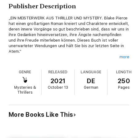
Publisher Description
„EIN MEISTERWERK AUS THRILLER UND MYSTERY. Blake Pierce
hat einen großartigen Roman kreiert und Charaktere entwickelt,
deren innere Vorgänge so gut beschrieben sind, dass wir uns in
ihre Gedanken hineinversetzen, ihre Ängste nachempfinden
und ihre Freude miterleben können. Dieses Buch ist voller
unerwarteter Wendungen und hält Sie bis zur letzten Seite in
Atem.“
more
– Buch- und Filmkritiken, Roberto Mattos (über
„Verschwunden“)
GENRE
RELEASED
LANGUAGE
LENGTH
2021
DE
250
IHR LETZTER WUNSCH (Ein Rachel Gift FBI-Suspense-Thriller –
Mysteries &
October 13
German
Pages
Band 1) ist der Debütroman einer mit Spannung erwarteten,
Thrillers
neuen Buchreihe von Nr. 1 Bestseller- und USA Today-
Bestsellerautor Blake Pierce. Sein viel gerühmter Roman
„Verschwunden“ (kostenlos als Download verfügbar) hat
bereits über 1.000 Fünf-Sterne-Rezensionen erhalten.
More Books Like This
FBI-Agentin Rachel Gift, 33, die sich in die Gedankengänge von
Serienmördern hineinversetzen kann, ist ein aufsteigender