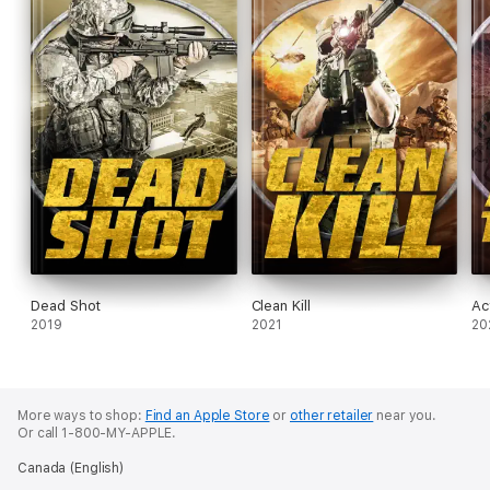
Dead Shot
Clean Kill
Ac
2019
2021
20
More ways to shop:
Find an Apple Store
or
other retailer
near you.
Or call 1-800-MY-APPLE.
Canada (English)