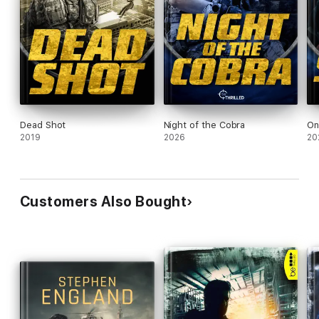
Dead Shot
Night of the Cobra
On
2019
2026
20
Customers Also Bought