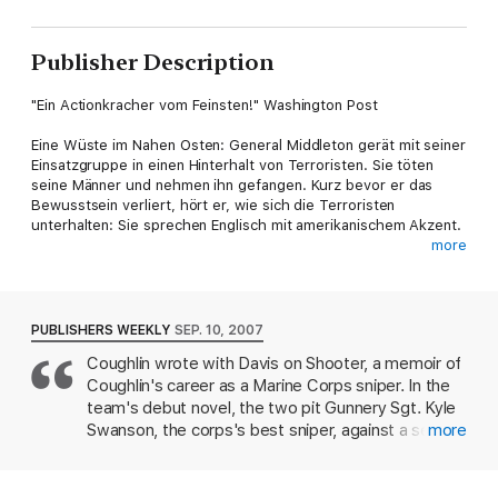
Publisher Description
"Ein Actionkracher vom Feinsten!" Washington Post
Eine Wüste im Nahen Osten: General Middleton gerät mit seiner
Einsatzgruppe in einen Hinterhalt von Terroristen. Sie töten
seine Männer und nehmen ihn gefangen. Kurz bevor er das
Bewusstsein verliert, hört er, wie sich die Terroristen
unterhalten: Sie sprechen Englisch mit amerikanischem Akzent.
more
Mit Rettung des Generals wird Gunnery Sergeant Kyle Swanson
beauftragt- einer der besten Scharfschützen der Marines. Als
Swanson und seine Männer in Syrien landen, laufen sie in eine
Falle. Nur Swanson überlebt den Angriff. Woher hatte der Feind
PUBLISHERS WEEKLY
SEP. 10, 2007
Informationen über diese streng geheime Mission? Auf sich
Coughlin wrote with Davis on Shooter, a memoir of
allein gestellt, gerät Swanson in ein gefährliches Spiel, das die
Coughlin's career as a Marine Corps sniper. In the
Ordnung der gesamten Welt bedroht ...
team's debut novel, the two pit Gunnery Sgt. Kyle
Sniper Kyle Swanson in tödlicher Mission - auch in Band 2:
Swanson, the corps's best sniper, against a secret
more
"Dead Shot".
alliance of government and business bigwigs. A
triumvirate of National Security Adviser Gerald
eBooks von beTHRILLED - mörderisch gute Unterhaltung.
Buchanan, Senate Armed Services Committee