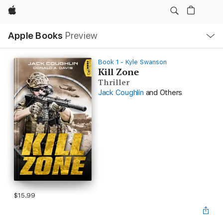
Apple
Local
Apple Books
Preview
Nav
Open
Menu
Book 1 - Kyle Swanson
Kill Zone
Thriller
Jack Coughlin
and Others
$15.99