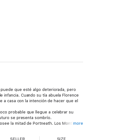
r, puede que esté algo deteriorada, pero
e infancia. Cuando su tía abuela Florence
ve a casa con la intención de hacer que el
 poco probable que llegue a celebrar su
 futuro se presenta sombrío.
e posee la mitad de Portneath. Los Montbeau
more
o a Jules como en su infancia. Recién
demuestra su punto de vista sobre el hecho
SELLER
SIZE