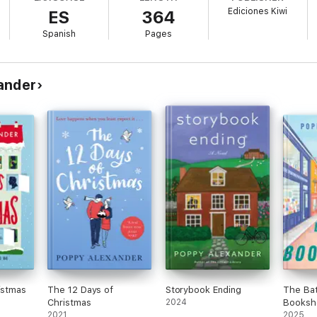
asado... abriendo una nueva librería justo enfrente: un reluciente emporio
Ediciones Kiwi
ES
364
e los Montbeau para promociones y marketing, pero tiene ideas propias
lictos más imposibles.
Spanish
Pages
ander
istmas
The 12 Days of
Storybook Ending
The Bat
Christmas
2024
Booksh
2021
2025