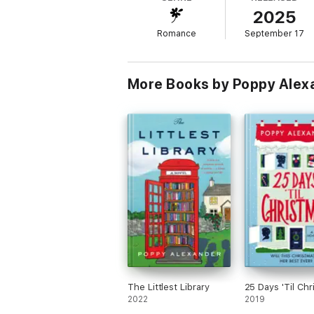
de que Capelthorne’s sea una reliquia del p
2025
Jules puede que no tenga el presupuesto d
los corazones más duros y superar los conf
Romance
September 17
Que comience la batalla de las librerías…
More Books by Poppy Alex
The Littlest Library
25 Days 'Til Chr
2022
2019