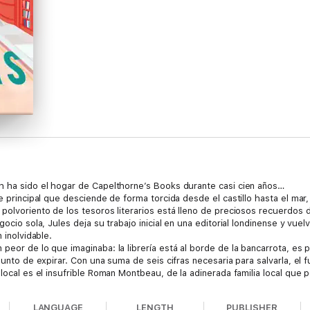
h ha sido el hogar de Capelthorne’s Books durante casi cien años…
le principal que desciende de forma torcida desde el castillo hasta el ma
polvoriento de los tesoros literarios está lleno de preciosos recuerdos d
gocio sola, Jules deja su trabajo inicial en una editorial londinense y vuel
 inolvidable.
peor de lo que imaginaba: la librería está al borde de la bancarrota, es
 punto de expirar. Con una suma de seis cifras necesaria para salvarla, el
 local es el insufrible Roman Montbeau, de la adinerada familia local qu
durante años, y está claro que Roman no ha cambiado; sigue atormentand
York, viene decidido a revolucionar el pueblo y, de forma imperdonable, 
LANGUAGE
LENGTH
PUBLISHER