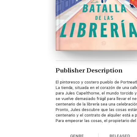
Publisher Description
El pintoresco y costero pueblo de Portneat
La tienda, situada en el corazón de una cal
para Jules Capelthorne, el mundo torcido y 
se vuelve demasiado frágil para llevar el ne
centenario de la librería sea una celebración
Pronto, Jules descubre que las cosas están 
centenario y el contrato de alquiler está a
Para empeorar las cosas, el propietario del
y los Capelthorne han estado enfrentados 
llegado de una brillante carrera en Nueva 
GENRE
RELEASED