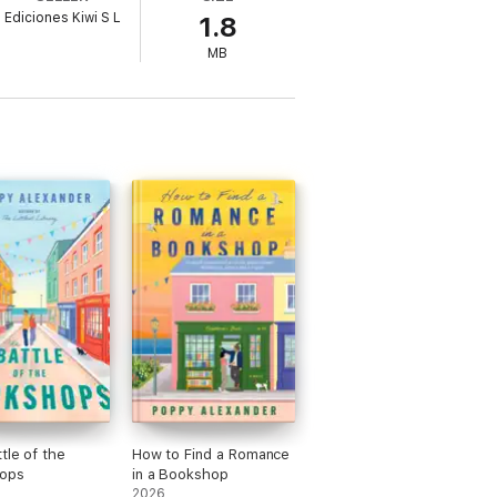
 de libros con escaparates de cristal.
Ediciones Kiwi S L
1.8
 y una tenacidad que podría ganarse hasta
MB
tle of the
How to Find a Romance
ops
in a Bookshop
2026