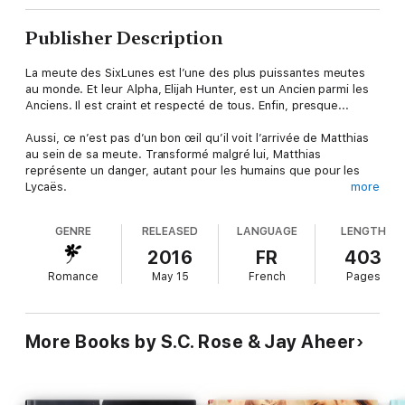
Publisher Description
La meute des SixLunes est l’une des plus puissantes meutes
au monde. Et leur Alpha, Elijah Hunter, est un Ancien parmi les
Anciens. Il est craint et respecté de tous. Enfin, presque...
Aussi, ce n’est pas d’un bon œil qu’il voit l’arrivée de Matthias
au sein de sa meute. Transformé malgré lui, Matthias
représente un danger, autant pour les humains que pour les
Lycaës.
more
Seulement, voilà, Matthias n’est encore qu’un enfant, et Elijah
GENRE
RELEASED
LANGUAGE
LENGTH
ne peut rien faire contre lui pour le moment.
2016
FR
403
Le jour où Matthias deviendra un homme, sera le jour de sa
Romance
May 15
French
Pages
mort.
Mais parfois, le destin s’en mêle, et rien ne se déroule comme
prévu...
More Books by S.C. Rose & Jay Aheer
Attention ! Ce livre est une romance M-M (homme/homme),
certaines scènes pouvant heurter les âmes sensibles
(scènes intimes ou de tortures), pour public Averti.