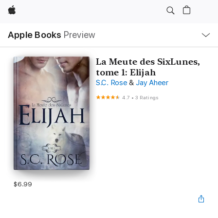
Apple
Local
Apple Books
Preview
Nav
Open
Menu
La Meute des SixLunes,
tome 1: Elijah
S.C. Rose
&
Jay Aheer
4.7
•
3 Ratings
$6.99