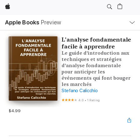
Apple
Local
Apple Books
Preview
Nav
Open
Menu
L'analyse fondamentale
facile à apprendre
Le guide d'introduction aux
techniques et stratégies
d'analyse fondamentale
pour anticiper les
événements qui font bouger
les marchés
Stefano Calicchio
4.0
•
1 Rating
$4.99