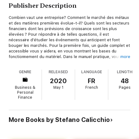
Publisher Description
Combien vaut une entreprise? Comment le marché des métaux
et des matières premières évolue-t-il? Quels sont les secteurs
financiers dont les prévisions de croissance sont les plus
élevées ? Pour répondre à de telles questions, il est
nécessaire d'étudier les événements qui anticipent et font
bouger les marchés. Pour la première fois, un guide complet et
accessible vous y aidera, en vous montrant les bases du
fonctionnement du matériel. Dans le manuel pratique, vous
more
trouverez toutes les informations nécessaires pour bien
comprendre les outils de l'analyse fondamentale et pour
GENRE
RELEASED
LANGUAGE
LENGTH
commencer à créer vos propres rapports. De la collecte et de
la gestion des données microéconomiques et
2020
FR
48
macroéconomiques à leur analyse, de l'étude des états
Business &
May 1
French
Pages
financiers des entreprises au suivi des jugements
Personal
internationaux, et bien plus encore. Le lecteur apprendra pas à
Finance
pas comment affronter le marché mondial sans hésitation et
comment étudier n'importe quel instrument financier à travers
le filtre de l'analyse fondamentale. Oubliez les manuels
théoriques inefficaces de milliers de pages vendus à des prix
More Books by Stefano Calicchio
fous sur le web et profitez enfin d'une lecture qui peut vous
donner le savoir-faire que vous recherchez à un prix
imbattable.