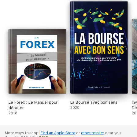
Le Forex : Le Manuel pour
La Bourse avec bon sens
In
débuter
2020
De
2018
20
More ways to shop:
Find an Apple Store
or
other retailer
near you.