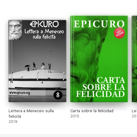
Lettera a Meneceo sulla
Carta sobre la felicidad
Let
felicità
2015
20
2019