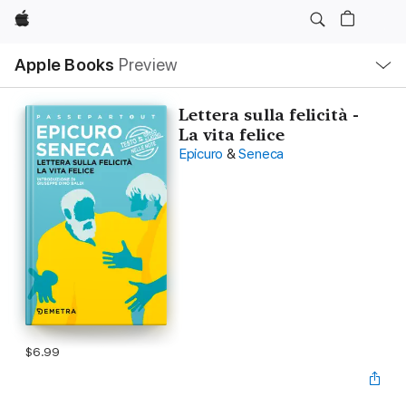
Apple
Local
Apple Books
Preview
Nav
Open
Menu
Lettera sulla felicità -
La vita felice
Epicuro
&
Seneca
$6.99