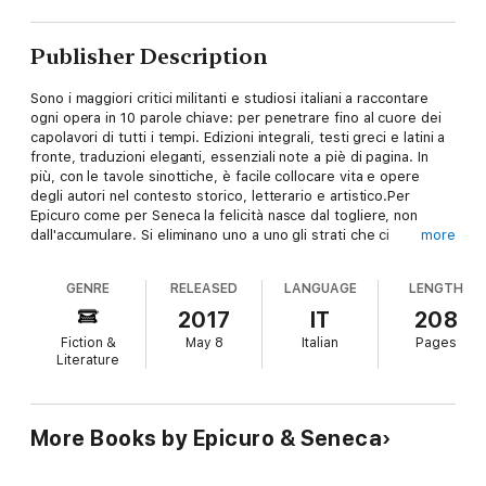
Publisher Description
Sono i maggiori critici militanti e studiosi italiani a raccontare
ogni opera in 10 parole chiave: per penetrare fino al cuore dei
capolavori di tutti i tempi. Edizioni integrali, testi greci e latini a
fronte, traduzioni eleganti, essenziali note a piè di pagina. In
più, con le tavole sinottiche, è facile collocare vita e opere
degli autori nel contesto storico, letterario e artistico.Per
Epicuro come per Seneca la felicità nasce dal togliere, non
dall'accumulare. Si eliminano uno a uno gli strati che ci
more
avvolgono finché si arriva al cuore dell'umano, e diventa allora
chiaro cosa serve per essere felici (molto poco) e per
GENRE
RELEASED
LANGUAGE
LENGTH
diventare, allo stesso tempo, delle persone migliori... La prima
parte della Vita felice contiene una critica programmatica alla
2017
IT
208
concezione epicurea del piacere, che, dice Seneca, può
Fiction &
May 8
Italian
Pages
esistere anche fra gli uomini malvagi, mentre la virtù non si
Literature
trova se non tra gli spiriti migliori... Per Seneca invece legare la
virtù al piacere significa minare alla base il principio
dell'autosufficienza del saggio... (Giuseppe Dino Baldi)
More Books by Epicuro & Seneca