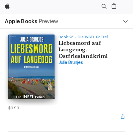
Apple
Local
Apple Books
Preview
Nav
Open
Menu
Book 28 - Die INSEL Polizei
Liebesmord auf
Langeoog.
Ostfrieslandkrimi
Julia Brunjes
$9.99