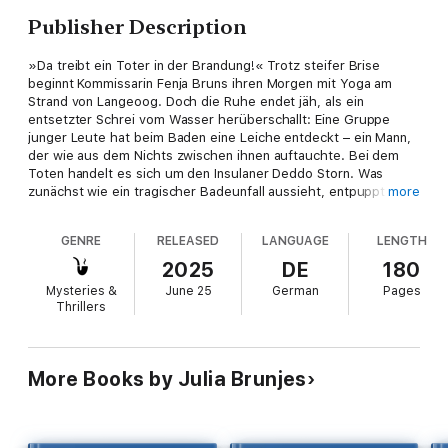
Publisher Description
»Da treibt ein Toter in der Brandung!« Trotz steifer Brise
beginnt Kommissarin Fenja Bruns ihren Morgen mit Yoga am
Strand von Langeoog. Doch die Ruhe endet jäh, als ein
entsetzter Schrei vom Wasser herüberschallt: Eine Gruppe
junger Leute hat beim Baden eine Leiche entdeckt – ein Mann,
der wie aus dem Nichts zwischen ihnen auftauchte. Bei dem
Toten handelt es sich um den Insulaner Deddo Storn. Was
zunächst wie ein tragischer Badeunfall aussieht, entpuppt sich
more
bald als Mord. Nicht nur war Deddo ein erfahrener Schwimmer,
auch die Kampfspuren an seinem Körper sprechen eine
GENRE
RELEASED
LANGUAGE
LENGTH
deutliche Sprache. Die Inselkommissare tauchen ein in ein
Geflecht aus Liebe, Eifersucht und verletzten Gefühlen. Und
2025
DE
180
dann steckt Fenja auf einmal selbst mittendrin. Denn bei einem
Mysteries &
June 25
German
Pages
vielversprechenden Abendessen beginnt ihr charmanter
Thrillers
Begleiter plötzlich, nur noch über den Mordfall zu reden …
More Books by Julia Brunjes