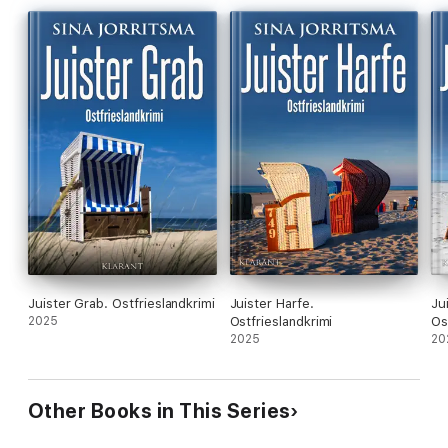
Juister Grab. Ostfrieslandkrimi
Juister Harfe.
Ju
2025
Ostfrieslandkrimi
Os
2025
20
Other Books in This Series