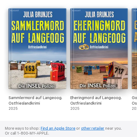
Sammlermord auf Langeoog.
Eheringmord auf Langeoog.
Go
Ostfrieslandkrimi
Ostfrieslandkrimi
Os
2025
2025
20
More ways to shop:
Find an Apple Store
or
other retailer
near you.
Or call 1-800-MY-APPLE.