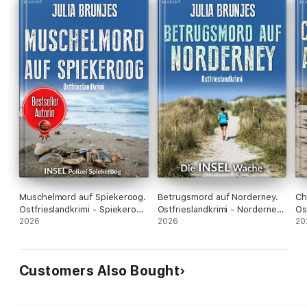
Muschelmord auf Spiekeroog.
Betrugsmord auf Norderney.
Ch
Ostfrieslandkrimi - Spiekeroog
Ostfrieslandkrimi - Norderney
Os
Krimi - Nordseekrimi
2026
Krimi - Nordseekrimi
2026
No
20
Kr
Customers Also Bought