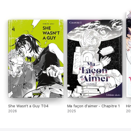
She Wasn't a Guy T04
Ma façon d'aimer - Chapitre 1
Hi
2026
2025
20