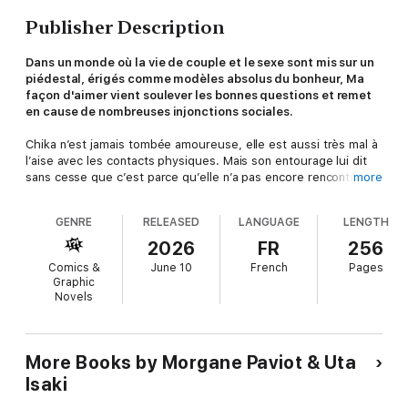
Publisher Description
Dans un monde où la vie de couple et le sexe sont mis sur un
piédestal, érigés comme modèles absolus du bonheur, Ma
façon d'aimer vient soulever les bonnes questions et remet
en cause de nombreuses injonctions sociales.
Chika n’est jamais tombée amoureuse, elle est aussi très mal à
l’aise avec les contacts physiques. Mais son entourage lui dit
sans cesse que c’est parce qu’elle n’a pas encore rencontré «
more
la bonne personne ». Alors l’adolescente a toujours essayé de
se conformer à la norme, quitte à se mettre mal à l’aise. Mais
GENRE
RELEASED
LANGUAGE
LENGTH
sa vie va changer quand elle rentrera à l’université : grâce à
une rencontre salvatrice, elle découvrira qu’elle n’est pas la
2026
FR
256
seule dans cette situation et apprendra même à mettre des
Comics &
June 10
French
Pages
mots sur ce qu’elle ressent.
Graphic
Novels
More Books by Morgane Paviot & Uta
Isaki