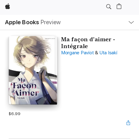
Apple
Local
Apple Books
Preview
Nav
Open
Menu
Ma façon d'aimer -
Intégrale
Morgane Paviot
&
Uta Isaki
$6.99