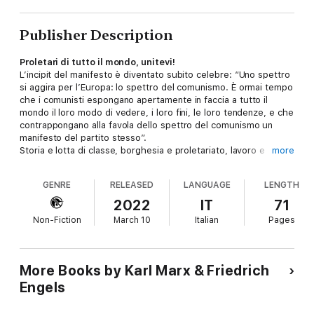
Publisher Description
Proletari di tutto il mondo, unitevi!
L’incipit del manifesto è diventato subito celebre: “Uno spettro
si aggira per l’Europa: lo spettro del comunismo. È ormai tempo
che i comunisti espongano apertamente in faccia a tutto il
mondo il loro modo di vedere, i loro fini, le loro tendenze, e che
contrappongano alla favola dello spettro del comunismo un
manifesto del partito stesso”.
Storia e lotta di classe, borghesia e proletariato, lavoro e
more
libertà, proprietà privata e sfruttamento, partito e rivoluzione,
capitalismo e comunismo: questi i nodi cruciali di un’idea di
GENRE
RELEASED
LANGUAGE
LENGTH
uomo, politica e società che ha segnato la carne viva del
Novecento.
2022
IT
71
Oggi, il capitalismo globale sembra aver messo i soffitta tutti
Non-Fiction
March 10
Italian
Pages
questi temi anche se una discussione sul modello di sviluppo
della nostra società si impone fortemente, a fronte dei
numerosi cataclismi sociali, economici e finanziari a cui abbiamo
assistito negli ultimi tempi.
More Books by Karl Marx & Friedrich
E ci invita, parafrasando la celebre conclusione del volume, a
Engels
dire “
Uomini di tutti i paesi, unitevi
”.