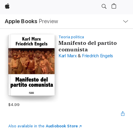
Apple
Local
Apple Books
Preview
Nav
Open
Menu
Teoria politica
Manifesto del partito
comunista
Karl Marx
&
Friedrich Engels
$4.99
Also available in the
Audiobook Store