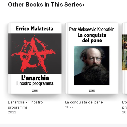
Other Books in This Series
L'anarchia - Il nostro
La conquista del pane
L'o
programma
2022
pr
2022
20