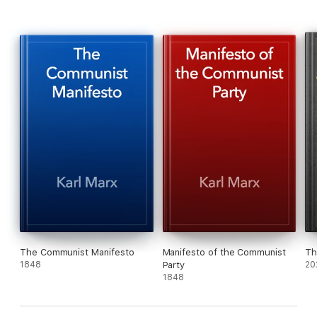
The Communist Manifesto
Manifesto of the Communist
Th
1848
Party
20
1848