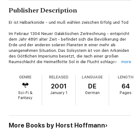
Publisher Description
Er ist Halbarkonide - und muß wählen zwischen Erfolg und Tod
Im Febraur 1304 Neuer Galaktischen Zeitrechnung - entspricht
dem Jahr 4891 alter Zeit - befindet sich die Bevölkerung der
Erde und der anderen solaren Planeten in einer mehr als
unangenehmen Situation. Das Solsystem ist von den Arkoniden
des Göttlichen Imperiums besetzt, die nach einer großen
Raumschlacht die Heimatflotte Sol in die Flucht schlagen
more
konnte.
GENRE
RELEASED
LANGUAGE
LENGTH
Entscheidend waren dabei zwei Faktoren: Längst werden die
Arkoniden von SEELENQUELL beherrscht, einer jungen
2001
DE
64
Superintelligenz, die sich im Zentrum ihres Imperiums
Sci-Fi &
January 1
German
Pages
eingenistet hat. SEELENQUELL kontrolliert ebenfalls die Posbis,
Fantasy
die als Freunde der Menschheit kamen und dann ihre Waffen
auf die Terraner richteten.
Während Perry Rhodan auf Pforte 3, einer Extremwelt in einem
unbekannten Sonnensystem, den Widerstand gegen die
More Books by Horst Hoffmann
Arkoniden und gegen die negative Superintelligenz
SEELENQUELL zu organisieren versucht, müssen sich die