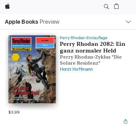
Apple
Local
Apple Books
Preview
Nav
Open
Menu
Perry Rhodan-Erstauflage
Perry Rhodan 2082: Ein
ganz normaler Held
Perry Rhodan-Zyklus "Die
Solare Residenz"
Horst Hoffmann
$3.99