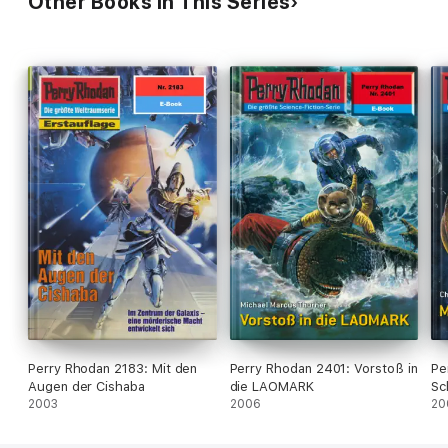
Other Books in This Series
Perry Rhodan 2183: Mit den
Perry Rhodan 2401: Vorstoß in
Pe
Augen der Cishaba
die LAOMARK
Sc
2003
2006
20