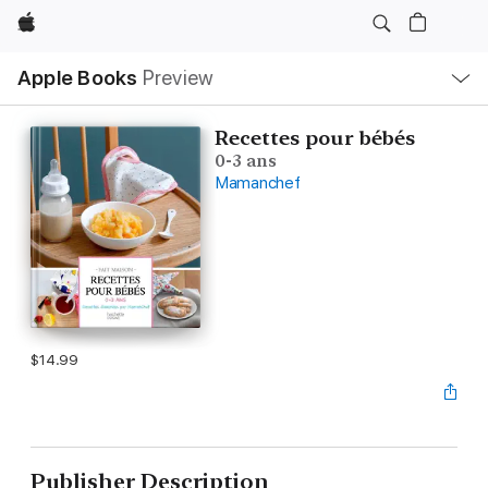
Apple
Local
Apple Books
Preview
Nav
Open
Menu
Recettes pour bébés
0-3 ans
Mamanchef
$14.99
Publisher Description