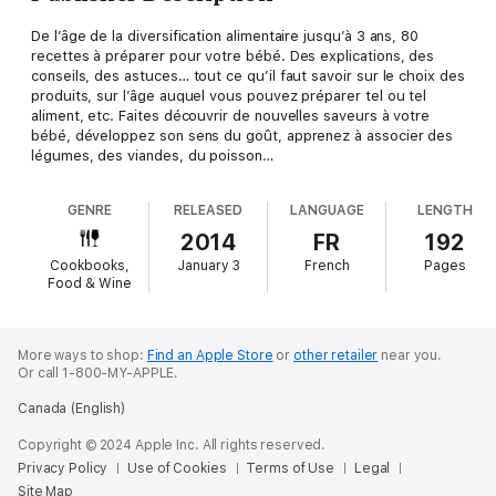
De l’âge de la diversification alimentaire jusqu’à 3 ans, 80
recettes à préparer pour votre bébé. Des explications, des
conseils, des astuces… tout ce qu’il faut savoir sur le choix des
produits, sur l’âge auquel vous pouvez préparer tel ou tel
aliment, etc. Faites découvrir de nouvelles saveurs à votre
bébé, développez son sens du goût, apprenez à associer des
légumes, des viandes, du poisson…
GENRE
RELEASED
LANGUAGE
LENGTH
2014
FR
192
Cookbooks,
January 3
French
Pages
Food & Wine
More ways to shop:
Find an Apple Store
or
other retailer
near you.
Or call 1-800-MY-APPLE.
Canada (English)
Copyright © 2024 Apple Inc. All rights reserved.
Privacy Policy
Use of Cookies
Terms of Use
Legal
Site Map