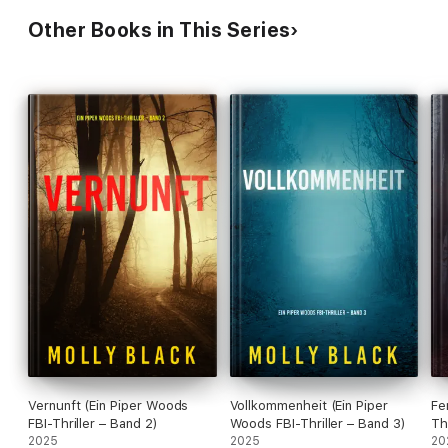
verschlinge. Es zieht einen einfach in den Bann."
Other Books in This Series
- Leserkritik zu ICH HABE DICH GEFUNDEN
Vernunft (Ein Piper Woods
Vollkommenheit (Ein Piper
Fe
FBI-Thriller – Band 2)
Woods FBI-Thriller – Band 3)
Th
2025
2025
20