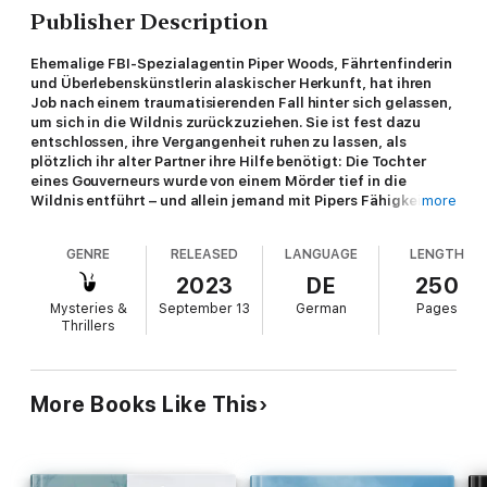
Publisher Description
Ehemalige FBI-Spezialagentin Piper Woods, Fährtenfinderin
und Überlebenskünstlerin alaskischer Herkunft, hat ihren
Job nach einem traumatisierenden Fall hinter sich gelassen,
um sich in die Wildnis zurückzuziehen. Sie ist fest dazu
entschlossen, ihre Vergangenheit ruhen zu lassen, als
plötzlich ihr alter Partner ihre Hilfe benötigt: Die Tochter
eines Gouverneurs wurde von einem Mörder tief in die
Wildnis entführt – und allein jemand mit Pipers Fähigkeiten
more
kann sie aufspüren und retten.
GENRE
RELEASED
LANGUAGE
LENGTH
"Molly Black hat einen spannenden Thriller geschrieben, der
2023
DE
250
einem den letzten Atem raubt … Ich habe dieses Buch absolut
Mysteries &
September 13
German
Pages
geliebt und kann es kaum erwarten, den nächsten Band der
Thrillers
Reihe zu lesen!"
- Leserkritik zu MÄDCHEN NR.1: MORD
More Books Like This
SICHERHEIT ist Band Eins der lang erwarteten neuen Reihe von
Bestseller-Autorin Molly Black. Ihre Bücher haben bereits über
zweitausend Fünf-Sterne-Bewertungen und Rezensionen