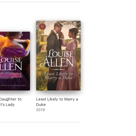
 Daughter to
Least Likely to Marry a
t's Lady
Duke
2019