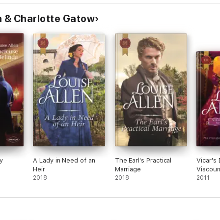
n & Charlotte Gatow
y
A Lady in Need of an
The Earl's Practical
Vicar's
Heir
Marriage
Viscoun
2018
2018
2011