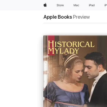
Apple
Store
Mac
iPad
i
Apple Books
Preview