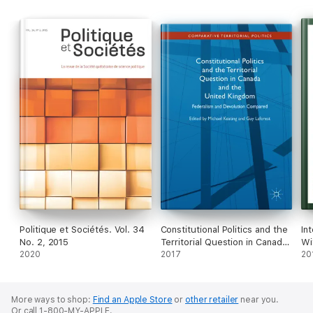
cadre canadien depuis 1982. Le Québec est-il collectivement
pris dans une sorte de camisole de force ou jouit-il de
suffisamment d’autonomie pour transformer les principes de
son association constitutionnelle avec ses partenaires
Politique et Sociétés. Vol. 34
Constitutional Politics and the
In
No. 2, 2015
Territorial Question in Canada
Wi
2020
and the United Kingdom
2017
20
More ways to shop:
Find an Apple Store
or
other retailer
near you.
Or call 1-800-MY-APPLE.