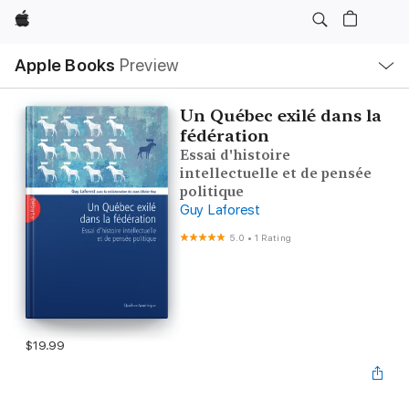
Apple
Local
Apple Books
Preview
Nav
Open
Menu
Un Québec exilé dans la
fédération
Essai d'histoire
intellectuelle et de pensée
politique
Guy Laforest
5.0
•
1 Rating
$19.99