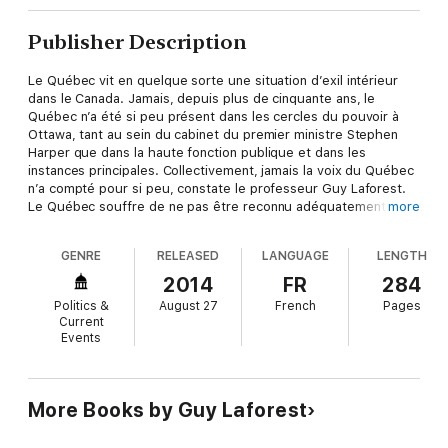
Publisher Description
Le Québec vit en quelque sorte une situation d’exil intérieur
dans le Canada. Jamais, depuis plus de cinquante ans, le
Québec n’a été si peu présent dans les cercles du pouvoir à
Ottawa, tant au sein du cabinet du premier ministre Stephen
Harper que dans la haute fonction publique et dans les
instances principales. Collectivement, jamais la voix du Québec
n’a compté pour si peu, constate le professeur Guy Laforest.
Le Québec souffre de ne pas être reconnu adéquatement dans
more
le Canada. Et cette situation inconfortable a des effets négatifs
sur la capacité des Québécois de se comporter comme une
GENRE
RELEASED
LANGUAGE
LENGTH
nation hospitalière. Il faudra se battre simultanément sur deux
fronts, propose Guy Laforest : approfondir notre débat interne
2014
FR
284
par l’adoption d’un régime de laïcité équilibrée sur fond
Politics &
August 27
French
Pages
d’«interculturalisme d’espoir», tout en cherchant à mettre fin à
Current
cet exil intérieur par des aménagements à la Charte canadienne
Events
des droits et libertés.
Après avoir dressé une fresque interprétative des
questionnements identitaires au Québec et au Canada, l’auteur
s’attarde sur la théorie politique du fédéralisme canadien et sa
More Books by Guy Laforest
pratique. Dans la dernière partie de l’ouvrage, Guy Laforest
explore la thématique de la liberté politique du Québec dans le