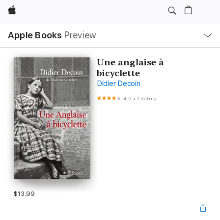
Apple
Local
Apple Books
Preview
Nav
Open
Menu
Une anglaise à
bicyclette
Didier Decoin
4.0
•
1 Rating
$13.99