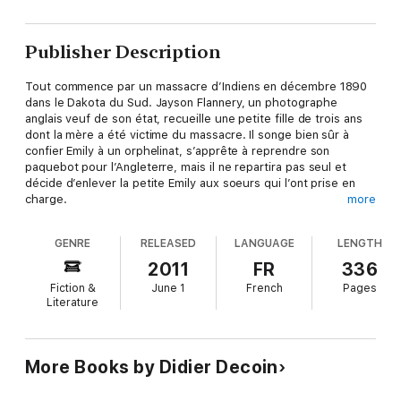
Publisher Description
Tout commence par un massacre d’Indiens en décembre 1890
dans le Dakota du Sud. Jayson Flannery, un photographe
anglais veuf de son état, recueille une petite fille de trois ans
dont la mère a été victime du massacre. Il songe bien sûr à
confier Emily à un orphelinat, s’apprête à reprendre son
paquebot pour l’Angleterre, mais il ne repartira pas seul et
décide d’enlever la petite Emily aux soeurs qui l’ont prise en
charge.
more
On les retrouve tous les deux dans un manoir du Yorkshire où
Jayson a toujours vécu. Emily grandit, va à l’école, apprend à
GENRE
RELEASED
LANGUAGE
LENGTH
lire. Tous dans le village se posent mille questions à son sujet.
Jayson l’a-t-il adoptée, kidnappée ? Viendra-t-on un jour la
2011
FR
336
chercher ? Un policier mène son enquête, s’obstine et s’entête
Fiction &
June 1
French
Pages
à rechercher les véritables origines d’Emily. Jayson comprend
Literature
bientôt que, s’il veut donner une véritable identité à son
Indienne d’Emily et donc des papiers et donc une appartenance
sociale, il n’a d’autre choix que celui de l’épouser. Le mariage
sera grandiose et mettra fin à la suspicion de tous, y compris
More Books by Didier Decoin
celle du policier.
Emily rêvait d’un cheval, dans sa corbeille de noces elle trouve