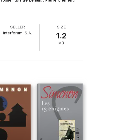
roslier (Maître Lenain), Pierre Clementi
SELLER
SIZE
Interforum, S.A.
1.2
MB