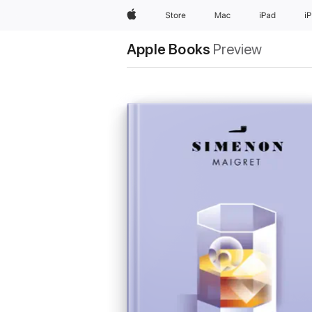
Apple
Store
Mac
iPad
i
Apple Books
Preview