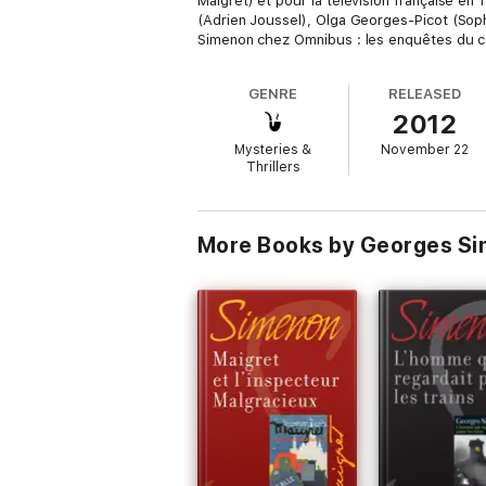
Maigret) et pour la télévision française en
(Adrien Joussel), Olga Georges-Picot (Sop
Simenon chez Omnibus : les enquêtes du cé
GENRE
RELEASED
2012
Mysteries &
November 22
Thrillers
More Books by Georges S