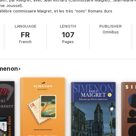
 1981, par Allégret, avec Jean Richard (Commissaire Maigret), Jean-Marie P
hie Joussel).
lèbre commissaire Maigret, et les très “noirs” Romans durs
LANGUAGE
LENGTH
PUBLISHER
Omnibus
FR
107
French
Pages
imenon