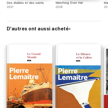
Des diables et des saints
Watching Over Her
Ma
2021
2026
20
D’autres ont aussi acheté