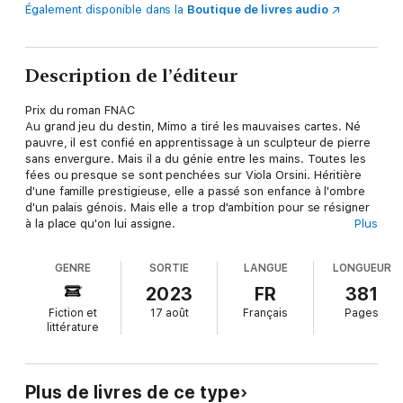
Également disponible dans la
Boutique de livres audio
Description de l’éditeur
Prix du roman FNAC
Au grand jeu du destin, Mimo a tiré les mauvaises cartes. Né
pauvre, il est confié en apprentissage à un sculpteur de pierre
sans envergure. Mais il a du génie entre les mains. Toutes les
fées ou presque se sont penchées sur Viola Orsini. Héritière
d'une famille prestigieuse, elle a passé son enfance à l'ombre
d'un palais génois. Mais elle a trop d'ambition pour se résigner
à la place qu'on lui assigne.
Plus
Ces deux-là n'auraient jamais dû se rencontrer. Au premier
regard, ils se reconnaissent et se jurent de ne jamais se quitter.
GENRE
SORTIE
LANGUE
LONGUEUR
Viola et Mimo ne peuvent ni vivre ensemble, ni rester
longtemps loin de l'autre. Liés par une attraction indéfectible,
2023
FR
381
ils traversent des années de fureur quand l'Italie bascule dans
Fiction et
17 août
Français
Pages
le fascisme. Mimo prend sa revanche sur le sort, mais à quoi
littérature
bon la gloire s'il doit perdre Viola ?
Un roman plein de fougue et d'éclats, habité par la grâce et la
beauté.
Plus de livres de ce type