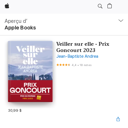
Apple
Ouvrir
menu
Aperçu d’
navigation
Apple Books
locale
Veiller sur elle - Prix
Goncourt 2023
Jean-Baptiste Andrea
4,4
•
18 notes
30,99 $