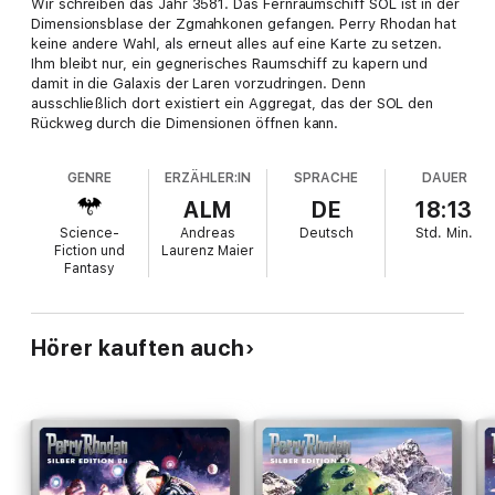
Wir schreiben das Jahr 3581. Das Fernraumschiff SOL ist in der
Dimensionsblase der Zgmahkonen gefangen. Perry Rhodan hat
keine andere Wahl, als erneut alles auf eine Karte zu setzen.
Ihm bleibt nur, ein gegnerisches Raumschiff zu kapern und
damit in die Galaxis der Laren vorzudringen. Denn
ausschließlich dort existiert ein Aggregat, das der SOL den
Rückweg durch die Dimensionen öffnen kann.
GENRE
ERZÄHLER:IN
SPRACHE
DAUER
ALM
DE
18:13
Science-
Andreas
Deutsch
Std.
Min.
Fiction und
Laurenz Maier
Fantasy
Hörer kauften auch