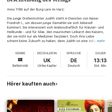
Anno 1156 auf der Burg Lare im Harz:
Die junge Grafentochter Judith steht in Diensten von Kaiser
Friedrich I., um dessen junge Gemahlin sie sich liebevoll
kümmert. Sie interessiert sich leidenschaftlich für Kräuter- und
Heilkunde - und für Silas, den maurischen Leibarzt des Kaisers,
der sie nicht nur als Mediziner fasziniert. Doch ihre Liebe
scheint keine Zukunft zu haben, denn Judith ist eine Adlige und
mehr
Silas in den Augen der Welt nur ein Sklave...
>> Diese ungekürzte Hörbuch-Fassung genießt du exklusiv nur
GENRE
ERZÄHLER:IN
SPRACHE
DAUER
bei Audible.
UK
DE
13:13
Belletristik
Ulrike Kapfer
Deutsch
Std.
Min.
Hörer kauften auch