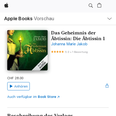
Apple
Lokale
Apple Books
Vorschau
Navigation
Menü
öffnen
Das Geheimnis der
Äbtissin: Die Äbtissin 1
Johanna Marie Jakob
5.0
•
1 Bewertung
CHF 28.00
Anhören
Auch verfügbar im
Book Store
Beschreibung des Verlags