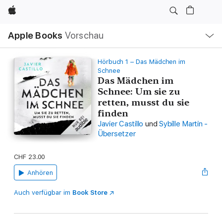
Apple
Lokale
Apple Books
Vorschau
Navigation
Menü
öffnen
Hörbuch 1 – Das Mädchen im
Schnee
Das Mädchen im
Schnee: Um sie zu
retten, musst du sie
finden
Javier Castillo
und
Sybille Martin -
Übersetzer
CHF 23.00
Anhören
Auch verfügbar im
Book Store