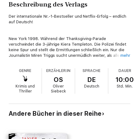
Beschreibung des Verlags
Der internationale Nr.-1-Bestseller und Netflix-Erfolg – endlich
auf Deutsch!
New York 1998. Während der Thanksgiving-Parade
verschwindet die 3-jährige Kiera Templeton. Die Polizei findet
keine Spur und stellt die Ermittlungen schließlich ein. Nur die
Journalistin Miren Triggs sucht unermüdlich weiter, als alle
mehr
anderen längst das Interesse an der Geschichte verloren
haben. Fünf Jahre später, an Kieras 8. Geburtstag, taucht ein
GENRE
ERZÄHLER:IN
SPRACHE
DAUER
Video auf. Erst ist nur Schneegestöber zu sehen, dann erkennt
man ein Zimmer. Ein Mädchen spielt mit einem Puppenhaus. Es
OS
DE
10:00
ist eindeutig Kiera. Doch wo steckt sie? Jahr für Jahr folgt ein
Krimis und
Oliver
Deutsch
Std.
Min.
weiteres Video, das Kiera in dem Zimmer mit dem Puppenhaus
Thriller
Siebeck
zeigt – bis zu ihrem 15. Geburtstag. Diesmal ist das Zimmer
leer ...
Andere Bücher in dieser Reihe