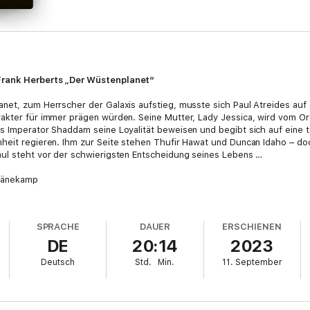
Frank Herberts „Der Wüstenplanet“
anet, zum Herrscher der Galaxis aufstieg, musste sich Paul Atreides au
rakter für immer prägen würden. Seine Mutter, Lady Jessica, wird vom 
s Imperator Shaddam seine Loyalität beweisen und begibt sich auf eine töd
heit regieren. Ihm zur Seite stehen Thufir Hawat und Duncan Idaho – do
aul steht vor der schwierigsten Entscheidung seines Lebens …
 Dänekamp
SPRACHE
DAUER
ERSCHIENEN
DE
20:14
2023
Deutsch
Std.
Min.
11. September