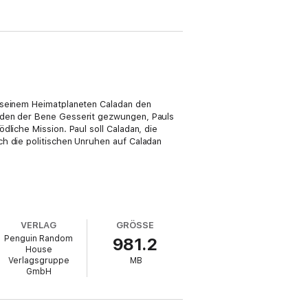
f seinem Heimatplaneten Caladan den
Orden der Bene Gesserit gezwungen, Pauls
liche Mission. Paul soll Caladan, die
ch die politischen Unruhen auf Caladan
VERLAG
GRÖSSE
Penguin Random
981.2
House
Verlagsgruppe
MB
GmbH