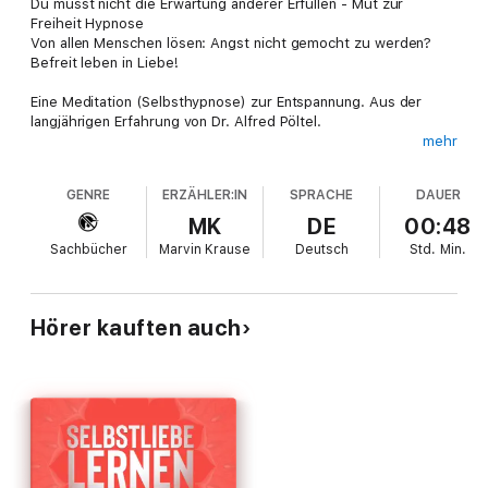
Du musst nicht die Erwartung anderer Erfüllen - Mut zur
Freiheit Hypnose
Von allen Menschen lösen: Angst nicht gemocht zu werden?
Befreit leben in Liebe!
Eine Meditation (Selbsthypnose) zur Entspannung. Aus der
langjährigen Erfahrung von Dr. Alfred Pöltel.
mehr
Die Inhalte:
43 Minuten Hypnose zum Einschlafen
GENRE
ERZÄHLER:IN
SPRACHE
DAUER
5 Minuten Hypnose für den Alltag
MK
DE
00:48
Aufbau nach der JIPI Methode:
Sachbücher
Marvin Krause
Deutsch
Std.
Min.
J - Jetzt (bewusstes Abschalten und Fokussierung auf
Entspannung im Jetzt)
I - Ich will (Öffnung des Willens als Basis für den Erfolg)
P - Positive Affirmationen (100% bejahende, positive Sätze)
Hörer kauften auch
I - Ich Affirmationen (für eine größere Wirkung
Welche Gründe sprechen für die Autosuggestion mit positiven
Affirmationen?
-Sie ist einfach(er) anzuwenden.
-Für die optimale Wirkung braucht man keine (positiven)
Gefühle. Und auch keine Erwartungen. Oftmals denken