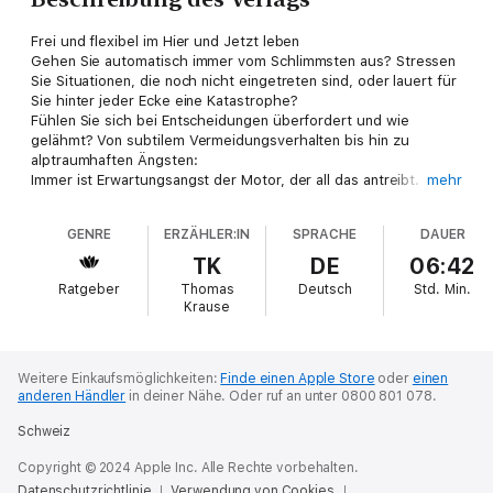
Frei und flexibel im Hier und Jetzt leben
Gehen Sie automatisch immer vom Schlimmsten aus? Stressen
Sie Situationen, die noch nicht eingetreten sind, oder lauert für
Sie hinter jeder Ecke eine Katastrophe?
Fühlen Sie sich bei Entscheidungen überfordert und wie
gelähmt? Von subtilem Vermeidungsverhalten bis hin zu
alptraumhaften Ängsten:
Immer ist Erwartungsangst der Motor, der all das antreibt.
mehr
Erwartungsangst ist laut Sally Winston und Martin Seif die dritte
Schicht der Angst bzw. die Angst vor der Angst vor der Angst:
GENRE
ERZÄHLER:IN
SPRACHE
DAUER
Man fürchtet, dass einen etwas, vor dem man Angst hat,
tatsächlich ängstigen könnte.
TK
DE
06:42
Das Ergebnis: Man tut überhaupt nichts mehr. Betroffene
Ratgeber
Thomas
Deutsch
Std.
Min.
lernen in diesem Buch, wie und warum sie derart ausgebremst
Krause
werden und wie sie den Weg in ein flexibleres und
glücklicheres Leben finden.
Weitere Einkaufsmöglichkeiten:
Finde einen Apple Store
oder
einen
anderen Händler
in deiner Nähe.
Oder ruf an unter 0800 801 078.
Schweiz
Copyright © 2024 Apple Inc. Alle Rechte vorbehalten.
Datenschutzrichtlinie
Verwendung von Cookies