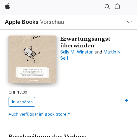
Apple
Lokale
Apple Books
Vorschau
Navigation
Menü
öffnen
Erwartungsangst
überwinden
Sally M. Winston
und
Martin N.
Seif
CHF 13.00
Anhören
Auch verfügbar im
Book Store
Beschreibung des Verlags