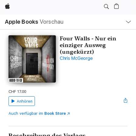
Apple
Lokale
Apple Books
Vorschau
Navigation
Menü
öffnen
Four Walls - Nur ein
einziger Ausweg
(ungekürzt)
Chris McGeorge
CHF 17.00
Anhören
Auch verfügbar im
Book Store
Beschreibung des Verlags