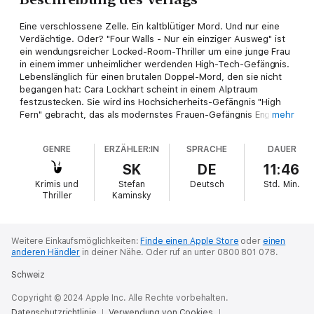
Eine verschlossene Zelle. Ein kaltblütiger Mord. Und nur eine
Verdächtige. Oder? "Four Walls - Nur ein einziger Ausweg" ist
ein wendungsreicher Locked-Room-Thriller um eine junge Frau
in einem immer unheimlicher werdenden High-Tech-Gefängnis.
Lebenslänglich für einen brutalen Doppel-Mord, den sie nicht
begangen hat: Cara Lockhart scheint in einem Alptraum
festzustecken. Sie wird ins Hochsicherheits-Gefängnis "High
Fern" gebracht, das als modernstes Frauen-Gefängnis Englands
mehr
gilt. Hier gibt es keine Fenster, keinen Besuch, dafür High-
Tech-Überwachung - und ungewöhnliche Freiheiten innerhalb
GENRE
ERZÄHLER:IN
SPRACHE
DAUER
der Mauern. Doch schon wenige Tage nach ihrer Ankunft
reißen die Wärter Cara mitten in der Nacht brutal aus dem
SK
DE
11:46
Schlaf: Die Frau auf der Pritsche neben ihr wurde mit einem
Krimis und
Stefan
Deutsch
Std.
Min.
Kopfschuss getötet. Die Zelle war die ganze Nacht
Thriller
Kaminsky
verschlossen, auf den Überwachungskameras ist nichts zu
sehen und von der Tatwaffe fehlt jede Spur - natürlich fällt der
Verdacht auf Cara. Dabei ist sie sich sicher, auch in diesem
Mord-Fall unschuldig zu sein. Aber wie soll sie das beweisen?
Weitere Einkaufsmöglichkeiten:
Finde einen Apple Store
oder
einen
anderen Händler
in deiner Nähe.
Oder ruf an unter 0800 801 078.
Wer ist wirklich für die scheinbar unmögliche Tat
verantwortlich? Und vor allem: Wer will ihr das Leben zur Hölle
Schweiz
machen? Der englische Thriller-Autor Chris McGeorge liefert
erneut atemlose Spannung zum Miträtseln mit einem tollen
Copyright © 2024 Apple Inc. Alle Rechte vorbehalten.
Locked-Room-Setting. _
Datenschutzrichtlinie
Verwendung von Cookies