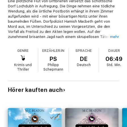
Eine plötzliche Flut von Giftbriefen versetzt das schottische
Dorf Lochdubh in Aufregung. Die Dinge nehmen eine tödliche
Wendung, als die örtliche Postbotin erhängt in ihrem Zimmer
aufgefunden wird - mit einer bösartigen Notiz unter ihren
baumelnden Füßen. Dorfpolizist Hamish Macbeth geht von
Mord aus, im Unterschied zu seinen Vorgesetzten, die den
Vorfall als Freitod zu den Akten legen wollen. Auf der
zunehmend brisanten Jagd nach einem skrupellosen Täter
mehr
muss Hamish sich auch noch eines Hinterhalts von
Lokalreporterin Elspeth Grant erwehren, die es auf eine
GENRE
ERZÄHLER:IN
SPRACHE
DAUER
Sensationsstory - und auf Hamish - abgesehen hat ...
PS
DE
06:49
Krimis und
Philipp
Deutsch
Std.
Min.
Thriller
Schepmann
Hörer kauften auch