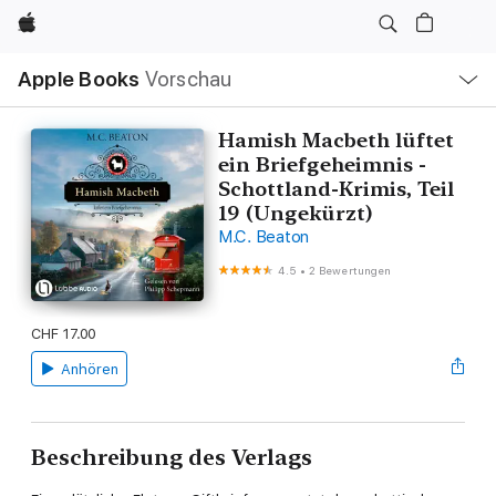
Apple
Lokale
Apple Books
Vorschau
Navigation
Menü
öffnen
Hamish Macbeth lüftet
ein Briefgeheimnis -
Schottland-Krimis, Teil
19 (Ungekürzt)
M.C. Beaton
4.5
•
2 Bewertungen
CHF 17.00
Anhören
Beschreibung des Verlags